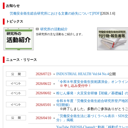
お知らせ
労働安全衛生総合研究所における文書の紛失について[PDF]
[2026.1.6]
トピックス
研究所の活動紹介
当研究所の主な活動をご紹介します。
ニュース・リリース
2026/07/23
INDUSTRIAL HEALTH Vol.64 No.4
公開
「令和８年度安全衛生技術講演会」オンライン開
2026/06/22
※ 申し込み受付中！
2026/06/02
粉じん爆発・火災安全研修【初級／基礎編】のご案
令和８年度「労働安全衛生総合研究所登戸地区
2026/05/01
9日開催)
※終了しました。多数のご参加ありがとうご
「労働安全衛生法に基づくラベル表示・SDS交付
2026/04/10
分）」掲載
YouTube JNIOSH-Channelに動画「