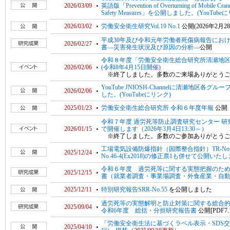
2026/03/09
英語版「Prevention of Overturning of Mobile Cranes a
Safety Measures」を公開しました。(YouTube
2026/03/02
労働安全衛生研究Vol.19 No.1
公開(2026年2月2
平成30年及び令和元年労働者死傷病報告にお
2026/02/27
書—災害発生状況及び原因の分析—
公開
令和８年度「労働安全衛生総合研究所清瀬地
2026/02/06
(令和8年4月15日開催)
※終了しました。多数のご来場ありがとうご
YouTube JNIOSH-Channelに清瀬地
2026/02/06
した。(YouTubeにリンク)
2025/01/23
労働安全衛生総合研究所 令和６年度年報
公開
令和７年度 過労死等防止調査研究センター 
2026/01/15
で開催します（2026年3月4日13:30～）
※終了しました。多数のご参加ありがとうご
工場電気設備防爆指針（国際整合指針）TR-No.46-
2025/12/24
No.46-4(Ex2018)の修正票1も併せて公開いた
令和６年度 過労死等に関する実態把握のた
2025/12/15
書（就業者調査・事業場調査・外食産業・自
2025/12/11
特別研究報告SRR-No.55
を公開しました
過労死等の実態解明と防止対策に関する総合
2025/09/04
令和6年度 総括・分担研究報告書
公開[PDF7.
「労働安全衛生法に基づくラベル表示・SDS交付
2025/04/10