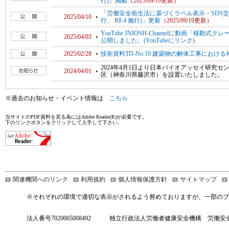
行)」掲載
（2025/09/19更新）
「労働安全衛生法に基づくラベル表示・SDS交付
2025/04/10
行、 R8.4 施行)」更新
（2025/09/19更新）
YouTube JNIOSH-Channelに動画「
2025/04/03
公開しました。(YouTubeにリンク)
2025/02/28
技術資料TD-No.10 建築物の解体工事におけ
2024年4月1日より日本バイオアッセイ研究
2024/04/01
区（神奈川県藤沢市）を設置いたしました。
※過去のお知らせ・イベント情報は
こちら
当サイトのPDF資料を見る為にはAdobe Reader(R)が必要です。
下のリンクボタンをクリックして入手して下さい。
関連機関へのリンク
利用規約
個人情報保護方針
サイトマップ
※それぞれの環境で適切な表示がされるよう努めておりますが、一部のブ
法人番号7020005008492 独立行政法人労働者健康安全機構 労働安全衛生総合研究所 Copyright 