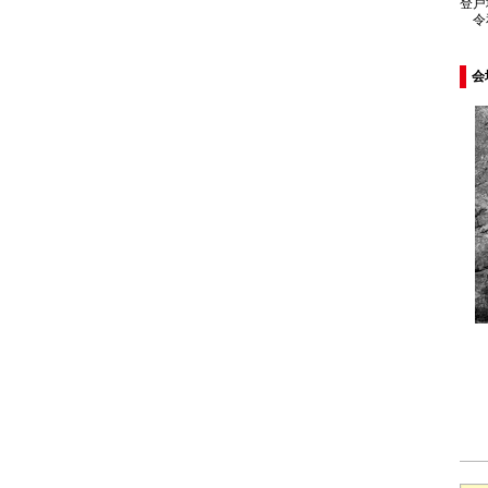
登戸
令和
会