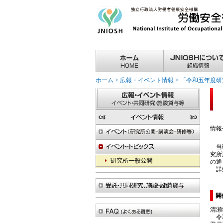
ホーム
>
広報・イベント情報
>
「令和五年度研
情報公
当研
究所
の通
詳細
開
清瀬
令和