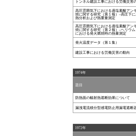
トンネル建設工事における労働災害
高圧雰囲気下における過塩素酸アン
焼に関する研究（第１報）–高圧下に
熱分析および熱重量測定
高圧雰囲気下における過塩素酸アン
焼に関する研究（第２報）–ヘリウム
における発火燃焼時の熱量測定
発火温度データ（第１集）
建設工事における労働災害の動向
1974年
題目
防熱面の幅射熱遮断効果について
漏洩電流積分型感電防止用漏電遮断
1972年