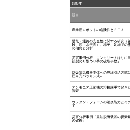
1983年
題目
産業用ロボットの危険性とＦＴＡ
階段・通路の安全性に関する研究（第
段、床（水平面）、梯子、足場での
の傾向と分析
災害事例分析「コンクリートはりに
筋製のＵ型つり手の破壊事故」
防爆電気機器本体への導線引込方式に
圧単孔パッキン式–
アンモニア圧縮機の溶接継手で起き
調査
ウレタン・フォームの消炎能力とそ
て
災害分析事例「重油脱硫装置の炭素
の破裂」