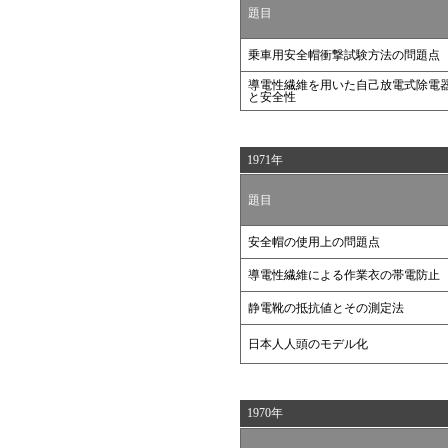
題目
乗車用安全帽衝撃試験方法の問題点
導電性繊維を用いた自己放電式除電
と安全性
1971年
題目
安全帽の使用上の問題点
導電性繊維による作業衣の帯電防止
静電靴の抵抗値とその測定法
日本人人頭のモデル化
1970年