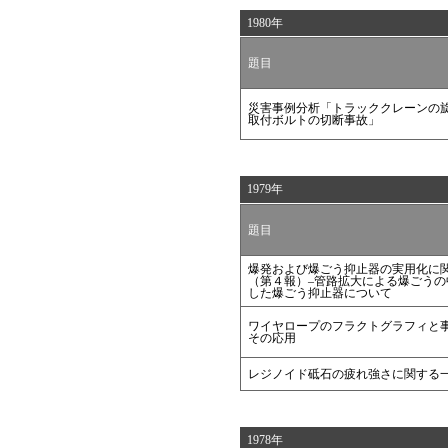
1980年
題目
災害事例分析「トラッククレーンの
取付ボルトの切断事故」
1979年
題目
爆発および爆ごう抑止器の実用化に
（第４報）–管路拡大による爆ごうの
した爆ごう抑止器について
ワイヤロープのフラクトグラフィと
その応用
レジノイド砥石の疲れ強さに関する
1978年