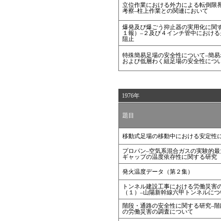
立位作業における外力による転倒限
考察–柱上作業との関連において
爆発及び爆ごう抑止器の実用化に関
１報）–２及び４インチ管中における
阻止
特殊簡易足場の安全性について–簡易
および低層わく組足場の安全性につ
1976年
題目
移動式足場の移動中における安定性
プロパン–空気系混合ガスの実験的最
ギャップの温度依存性に関する研究
発火温度データ（第２集）
トンネル建設工事における労働災害
（１）–山陽新幹線六甲トンネルにつ
階段・通路の安全性に関する研究–階
の労働災害の調査について