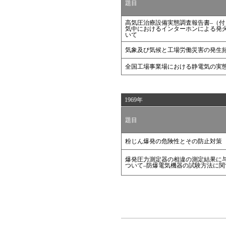
題目
高気圧治療設備実態調査報告書–（付
気中におけるインターホンによる発
いて
気象及び気候と工場労働災害の発生
全国工場事業場における静電気の実
1969年
題目
粉じん爆発の危険性とその防止対策
爆発圧力測定器の相違の測定結果に
ついて–防爆電気機器の試験方法に関