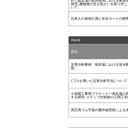
わく組足場の変則使用における座屈
研究–建物側の交さ筋かいを取り外し
いて
日本人の身体計測と安全ガードの標
1984年
題目
災害分析事例「採木場における安全
故」
C.T.Aを用いた災害分析手法について
小規模工事用ブラケット一側足場の
する研究–ステップ付斜材の人間工学
高圧用ゴム手袋の紫外線照射による