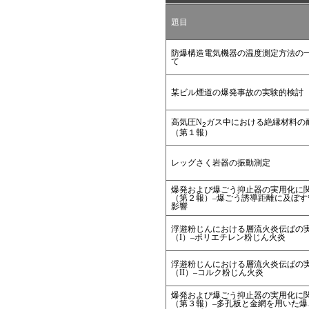
題目
防爆構造電気機器の温度測定方法の
て
某ビル煙道の爆発事故の実験的検討
高気圧N
ガス中における絶縁材料の
2
（第１報）
レッグさく岩器の振動測定
爆発および爆ごう抑止器の実用化に
（第２報）–爆ごう誘導距離に及ぼす
影響
浮遊粉じんにおける層流火炎伝ぱの
（I）–ポリエチレン粉じん火炎
浮遊粉じんにおける層流火炎伝ぱの
（II）–コルク粉じん火炎
爆発および爆ごう抑止器の実用化に
（第３報）–多孔板と金網を用いた爆