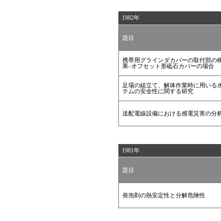
1982年
題目
携帯用グラインダカバーの取付部の
果–オフセット形砥石カバーの場合
足場の組立て、解体作業時に用いる
テムの安全性に関する研究
送配電線設備における感電災害の分
1981年
題目
発泡剤の熱安定性と分解危険性