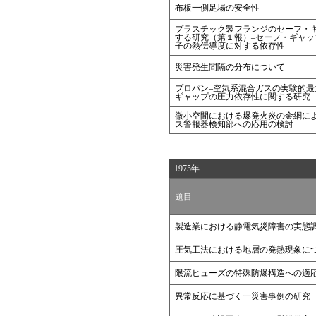
布板一側足場の安全性
プラスチック製フランジのセーフ・
する研究（第１報）–セーフ・ギャッ
子の熱伝導度に対する依存性
災害発生間隔の分布について
プロパン–空気系混合ガスの実験的最
ギャップの圧力依存性に関する研究
微小空間における爆発火炎の金網によ
ス警報器検知部への応用の検討
1975年
題目
製造業における静電気災障害の実態
圧気工法における地層の発熱現象に
限流ヒューズの特殊防爆構造への適
異常反応に基づく一災害事例の研究