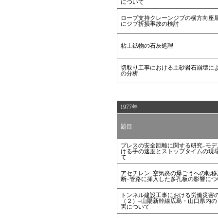
について
ロープ支持クレーンジブの横方向座
にジブ折損事故の検討
粘土鉱物の石灰処理
切取り工事における土砂岩石崩壊に
の分析
1977年
題目
プレスの安全距離に関する研究–モデ
ける手の速度とストップタイムの現
て
アセチレン–空気炎の爆ごうへの転移
断–管路に挿入した多孔板の影響につ
トンネル建設工事における労働災害
（２）–山陽新幹線広島・山口県内の
害について