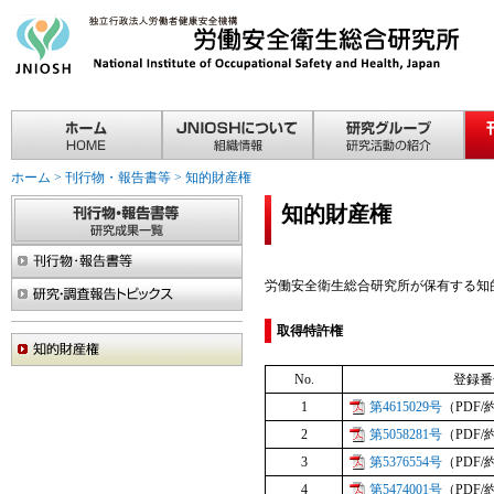
ホーム
>
刊行物・報告書等
>
知的財産権
知的財産権
労働安全衛生総合研究所が保有する知
取得特許権
No.
登録番
1
第4615029号
（PDF/
2
第5058281号
（PDF/
3
第5376554号
（PDF/
4
第5474001号
（PDF/