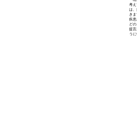
考え
は、
きま
疾患
どの
提言
うに