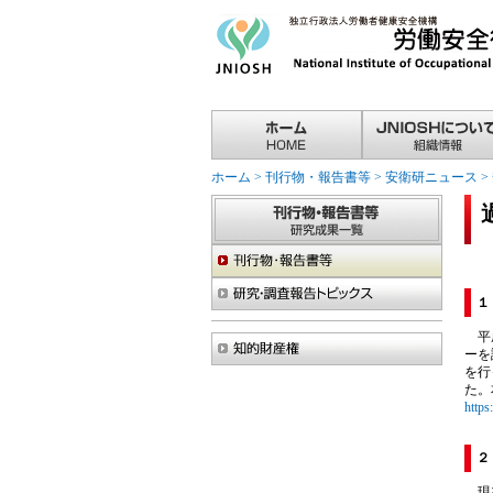
ホーム
>
刊行物・報告書等
>
安衛研ニュース
>
１
平成
ーを
を行
た。
https
２
現在