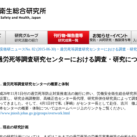
安衛研ニュースNo. 82 (2015-06-30)
>
過労死等調査研究センターにおける調査・研究
過労死等調査研究センターにおける調査・研究に
．過労死等調査研究センターの概要と体制
26年11月1日付の過労死等防止対策推進法の施行に伴い、労働安全衛生総合研究
設置し、研究企画調整部、高橋正也センター長代理、研究所併任研究員によって調
ってきました。そして、4月1日付で私（茅嶋）がセンター長として赴任、吉川 徹
本センターの概要・体制についてはホームページ上のリンクをご覧ください。
://www.jniosh.johas.go.jp/groups/overwork.html
．現在の研究計画
の研究計画については、まずはこれまでの過労死等の労働災害事例等の分析を行