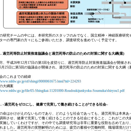
研究チームの中には、本研究所のスタッフのみでなく、国立精神・神経医療研究
ターの専門家の方々にもご参画いただき、調査研究を進めていく予定です。
．過労死等防止対策推進協議会と過労死等の防止のための対策に関する大綱(案)
、平成26年12月17日の第1回を皮切りに、過労死等防止対策推進協議会が開催さ
5月25日に第5回の協議会が開催され、過労死等の防止のための対策に関する大綱
会のこれまでの経緯
//www.mhlw.go.jp/stf/shingi/0000061675.html?tid=224293
の大綱案
://www.mhlw.go.jp/file/05-Shingikai-11201000-Roudoukijunkyoku-Soumuka/shiryou1.pdf
．–過労死をゼロにし、健康で充実して働き続けることができる社会–
命はかけがえのないものであり、どのような社会であっても、過労死等は本来あ
調和させ、健康で充実して働く続けることのできる社会にすること、これがこの大
実施していくわけですが、その中でも調査研究等は非常に重要な役割を占めており
れました。過労死等の実態解明のためには、疲労の蓄積や労働時間、職場環境だけ