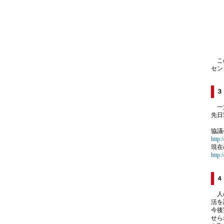
この
セン
３
一方
先日
協議
http:
現在
http
４
人の
活を
今後
せら