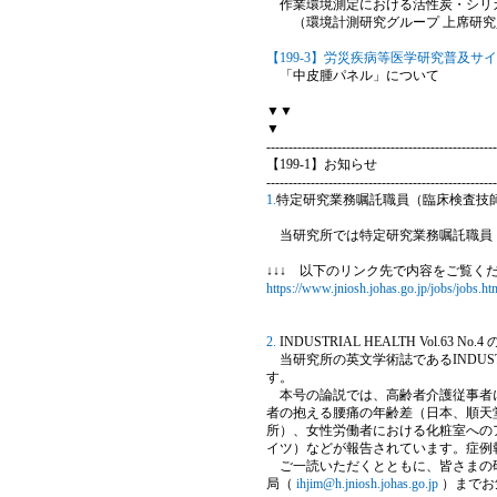
作業環境測定における活性炭・シリ
（環境計測研究グループ 上席研究員
【199-3】労災疾病等医学研究普及サ
「中皮腫パネル」について
▼▼
▼
----------------------------------------------------
【199-1】お知らせ
----------------------------------------------------
1.
特定研究業務嘱託職員（臨床検査技
当研究所では特定研究業務嘱託職員
↓↓↓ 以下のリンク先で内容をご覧くだ
https://www.jniosh.johas.go.jp/jobs/jobs.ht
2.
INDUSTRIAL HEALTH Vol.63 No
当研究所の英文学術誌であるINDUSTRI
す。
本号の論説では、高齢者介護従事者に
者の抱える腰痛の年齢差（日本、順天
所）、女性労働者における化粧室への
イツ）などが報告されています。症例
ご一読いただくとともに、皆さまの研
局（
ihjim@h.jniosh.johas.go.jp
）までお