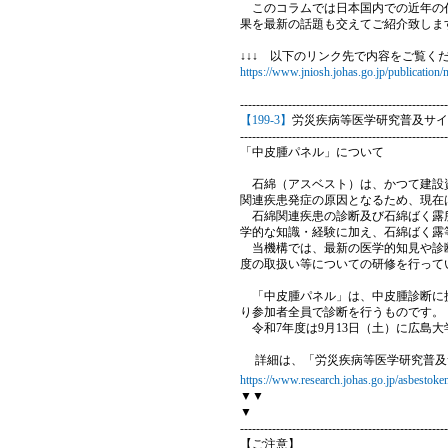
このコラムでは日本国内での近年の代
果を最新の話題も交えてご紹介致しま
↓↓↓ 以下のリンク先で内容をご覧くだ
https://www.jniosh.johas.go.jp/publicatio
----------------------------------------------------
【199-3】
労災疾病等医学研究普及サイ
----------------------------------------------------
「中皮腫パネル」について
石綿（アスベスト）は、かつて建設資
関連疾患発症の原因となるため、現在
石綿関連疾患の診断及び石綿ばく露所
学的な知識・経験に加え、石綿ばく露
当機構では、最新の医学的知見や診断
度の取扱い等についての研修を行って
「中皮腫パネル」は、中皮腫診断に携
り参加者全員で診断を行うものです。
令和7年度は9月13日（土）に広島
詳細は、「労災疾病等医学研究普及
https://www.research.johas.go.jp/asbestoke
▼▼
▼
----------------------------------------------------
【ご注意】