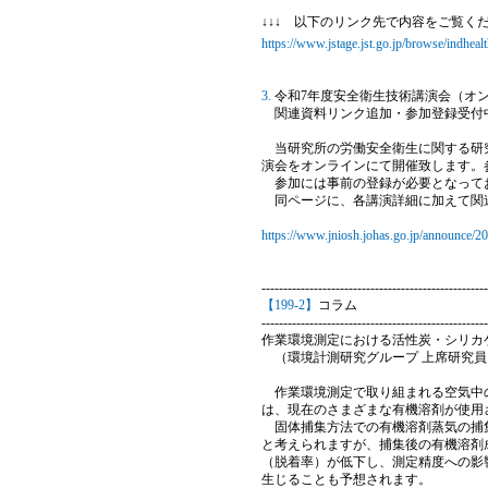
↓↓↓ 以下のリンク先で内容をご覧ください。
https://www.jstage.jst.go.jp/browse/indhealt
3.
令和7年度安全衛生技術講演会（オ
関連資料リンク追加・参加登録受付
当研究所の労働安全衛生に関する研究
演会をオンラインにて開催致します。
参加には事前の登録が必要となってお
同ページに、各講演詳細に加えて関
https://www.jniosh.johas.go.jp/announce/2
----------------------------------------------------
【199-2】
コラム
----------------------------------------------------
作業環境測定における活性炭・シリカ
（環境計測研究グループ 上席研究員 
作業環境測定で取り組まれる空気中の
は、現在のさまざまな有機溶剤が使用
固体捕集方法での有機溶剤蒸気の捕集
と考えられますが、捕集後の有機溶剤
（脱着率）が低下し、測定精度への影
生じることも予想されます。