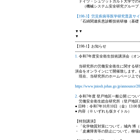
ドイツ・シュツットガルト大学での
（機械システム安全研究グループ 主
【198-3】労災疾病等医学研究普及サ
「石綿関連疾患診断技術研修（基礎
▼▼
▼
----------------------------------------------------
【198-1】お知らせ
----------------------------------------------------
1.
令和7年度安全衛生技術講演会（オ
当研究所の労働安全衛生に関する研究
演会をオンラインにて開催致します。
現在、当研究所のホームページ上で参
https://www.jniosh.johas.go.jp/announce/2
2.
令和7年度 登戸地区一般公開 につ
労働安全衛生総合研究所（登戸地区
● 日時：令和7年10月10日（金）13:00
● 内容（※ いずれも仮タイトル）
【特別講演】
・「化学物質対策について」城内 博
・「皮膚障害等の防止について」柳場