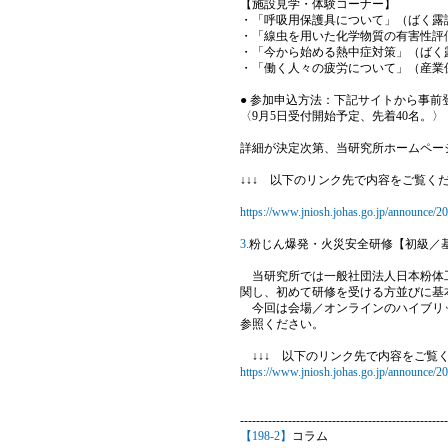
【施設見学・体験コーナー】
・「呼吸用保護具について」（ばく露
・「線虫を用いた化学物質の有害性評
・「今から始める熱中症対策」（ばく
・「働く人々の疲労について」（産業
● 参加申込方法：下記サイトから事前
〈9月5日受付開始予定、先着40名。〉
詳細が決定次第、当研究所ホームペー
↓↓↓ 以下のリンク先で内容をご覧くだ
https://www.jniosh.johas.go.jp/announce/2
3.
粉じん爆発・火災安全研修【初級／基礎
当研究所では一般社団法人日本粉体工
関し、初めて研修を受ける方並びに基
今回は会場／オンラインのハイブリッ
参照ください。
↓↓↓ 以下のリンク先で内容をご覧く
https://www.jniosh.johas.go.jp/announce/
----------------------------------------------------
【198-2】
コラム