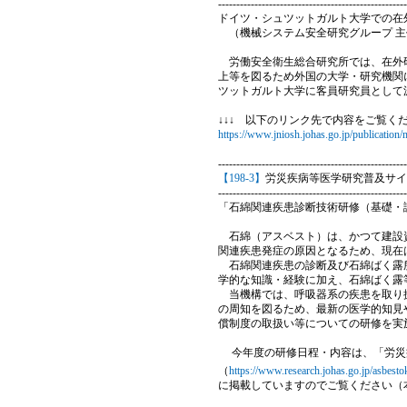
----------------------------------------------------
ドイツ・シュツットガルト大学での在
（機械システム安全研究グループ 主任
労働安全衛生総合研究所では、在外研
上等を図るため外国の大学・研究機関
ツットガルト大学に客員研究員として
↓↓↓ 以下のリンク先で内容をご覧くだ
https://www.jniosh.johas.go.jp/publicatio
----------------------------------------------------
【198-3】
労災疾病等医学研究普及サイ
----------------------------------------------------
「石綿関連疾患診断技術研修（基礎・
石綿（アスベスト）は、かつて建設資
関連疾患発症の原因となるため、現在
石綿関連疾患の診断及び石綿ばく露所
学的な知識・経験に加え、石綿ばく露
当機構では、呼吸器系の疾患を取り扱
の周知を図るため、最新の医学的知見
償制度の取扱い等についての研修を実
今年度の研修日程・内容は、「労災
（
https://www.research.johas.go.jp/asbesto
に掲載していますのでご覧ください（