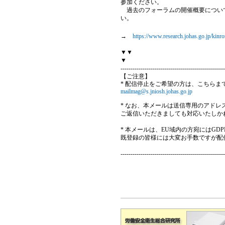
参加ください。
過去のフォーラムの開催概要について
い。
→
https://www.research.johas.go.jp/kin
▼▼
▼
----------------------------------------------------
【ご注意】
* 配信停止をご希望の方は、こちらま
mailmag@s.jniosh.johas.go.jp
* なお、本メールは送信専用のアド
ご返信いただきましても対応いたしか
* 本メールは、EU域内の方宛にはG
既登録の皆様には大変お手数ですが配
----------------------------------------------------