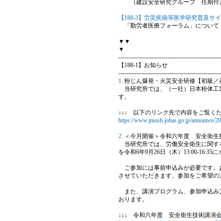
（建設安全研究グループ 任期付き
【188-3】労災疾病等医学研究普及サ
「勤労者医療フォーラム」について
▼▼
▼
----------------------------------------------------
【188-1】お知らせ
----------------------------------------------------
1.
粉じん爆発・火災安全研修【初級／
当研究所では、（一社）日本粉体工業
す。
↓↓↓ 以下のリンク先で内容をご覧くだ
https://www.jniosh.johas.go.jp/announce/2
2.
＜今月開催＞令和六年度 安全衛生
当研究所では、労働安全衛生に関する
を令和6年9月26日（木）13:00-16
ご参加には事前申込みが必要です。お
させていただきます。参加をご希望の
また、講演プログラム、参加申込み方
おります。
↓↓↓ 令和六年度 安全衛生技術講演会 