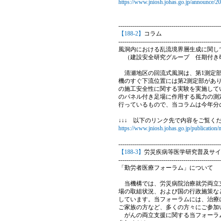
https://www.jniosh.johas.go.jp/announce/2
----------------------------------------------------
【188-2】
コラム
----------------------------------------------------
風洞内における乱流境界層生成に関し
（建設安全研究グループ 任期付き
清瀬地区の回流式風洞は、第1測定部の風
機のすぐ下流位置には第2測定部があり
の施工安全性に関する実験を実施して
のパネル付き足場に作用する風力の測
行っているもので、当コラムは今年分
↓↓↓ 以下のリンク先で内容をご覧くだ
https://www.jniosh.johas.go.jp/publicatio
----------------------------------------------------
【188-3】
労災疾病等医学研究普及サイ
----------------------------------------------------
「勤労者医療フォーラム」について
当機構では、労災病院治療就労両立支
場の取組状況、および国の行政施策な
しています。当フォーラムには、治療
ご家族の方など、多くの方々にご参加
がんの両立支援に関する当フォーラム