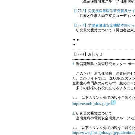
（産業保健研究グループ 任期付研究
【177-3】労災疾病等医学研究普及サ
「治療と仕事の両立支援コーディネ
【177-4】労働者健康安全機構本部か
研究員の受賞について（労働者健康安
▼▼
▼
----------------------------------------------------
【177-1】お知らせ
----------------------------------------------------
1.
過労死等防止調査研究センター ポ
このたび、過労死等防止調査研究センター（RECOR
た。このサイトでは、RECORDsの
全衛生の専門家のみならず一般の方々
多くの皆様のお役に立てるようにこれ
↓↓↓ 以下のリンク先で内容をご覧くだ
https://records.johas.go.jp/
2.
研究員の受賞について
当研究所の電気安全研究グループ 崔光
↓↓↓ 以下のリンク先で内容をご覧くだ
https://www.jniosh.johas.go.jp/publication