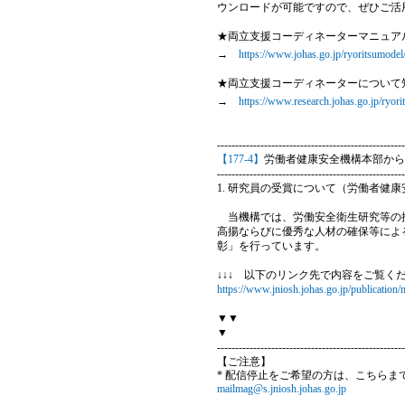
ウンロードが可能ですので、ぜひご活
★両立支援コーディネーターマニュア
→
https://www.johas.go.jp/ryoritsumodel
★両立支援コーディネーターについて
→
https://www.research.johas.go.jp/ryori
----------------------------------------------------
【177-4】
労働者健康安全機構本部から
----------------------------------------------------
1. 研究員の受賞について（労働者健康
当機構では、労働安全衛生研究等の推
高揚ならびに優秀な人材の確保等によ
彰」を行っています。
↓↓↓ 以下のリンク先で内容をご覧くだ
https://www.jniosh.johas.go.jp/publication
▼▼
▼
----------------------------------------------------
【ご注意】
* 配信停止をご希望の方は、こちらま
mailmag@s.jniosh.johas.go.jp