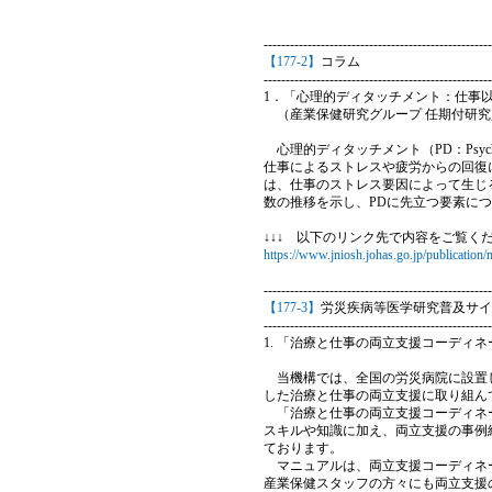
----------------------------------------------------
【177-2】
コラム
----------------------------------------------------
1．「心理的ディタッチメント：仕事
（産業保健研究グループ 任期付研究員
心理的ディタッチメント（PD：Psycho
仕事によるストレスや疲労からの回復
は、仕事のストレス要因によって生じ
数の推移を示し、PDに先立つ要素に
↓↓↓ 以下のリンク先で内容をご覧くだ
https://www.jniosh.johas.go.jp/publicatio
----------------------------------------------------
【177-3】
労災疾病等医学研究普及サイ
----------------------------------------------------
1. 「治療と仕事の両立支援コーディ
当機構では、全国の労災病院に設置し
した治療と仕事の両立支援に取り組ん
「治療と仕事の両立支援コーディネー
スキルや知識に加え、両立支援の事例
ております。
マニュアルは、両立支援コーディネー
産業保健スタッフの方々にも両立支援