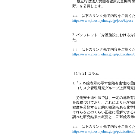
独立行政法人労働者健康安全機構 労
野）を公募します。
↓↓↓ 以下のリンク先で内容をご覧く
https://www.jniosh.johas.go.jp/jobs/kiyos
2. パンフレット「介護施設における
た。
↓↓↓ 以下のリンク先で内容をご覧く
https://www.jniosh.johas.go.jp/publicat
----------------------------------------------------
【148-2】コラム
----------------------------------------------------
1.「GHS絵表示の示す危険有害性の
（リスク管理研究グループ上席研究
労働安全衛生法では、一定の危険有害
を義務づけており、これにより化学物
程度を分類すると約80種類もある化
それらをどのくらい正確に理解できる
調べた研究結果の概要と、GHS絵表
↓↓↓ 以下のリンク先で内容をご覧くだ
https://www.jniosh.johas.go.jp/publicatio