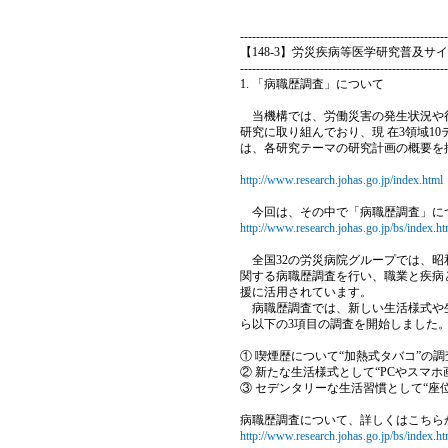
----------------------------------------------------
【148-3】労災疾病等医学研究普及サ
----------------------------------------------------
1. 「病職歴調査」について
当機構では、労働災害の発生状況や行
研究に取り組んでおり、現 在3領域1
は、各研究テーマの研究計画の概要を
http://www.research.johas.go.jp/index.html
今回は、その中で「病職歴調査」に
http://www.research.johas.go.jp/bs/index.ht
全国32の労災病院グループでは、昭
関する病職歴調査を行い、職業と疾病
援に活用されています。
病職歴調査では、新しい生活様式や生
ら以下の3項目の調査を開始しました
① 喫煙歴について“加熱式タバコ”の調
② 新たな生活様式として“PCやスマ
③ セデンタリーな生活習慣として“座位
病職歴調査について、詳しくはこちら
http://www.research.johas.go.jp/bs/index.ht