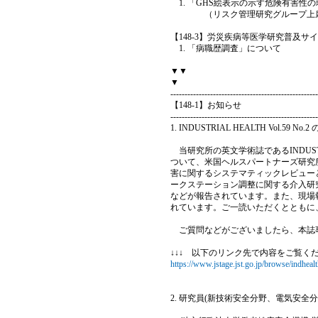
「GHS絵表示の示す危険有害性
（リスク管理研究グループ上
【148-3】労災疾病等医学研究普及サ
「病職歴調査」について
▼▼
▼
----------------------------------------------------
【148-1】お知らせ
----------------------------------------------------
1. INDUSTRIAL HEALTH Vol.59 N
当研究所の英文学術誌であるINDUSTRI
ついて、米国ヘルスパートナーズ研究
害に関するシステマティックレビュー
ークステーション調整に関する介入研
などが報告されています。また、現場
れています。ご一読いただくとともに
ご質問などがございましたら、本誌
↓↓↓ 以下のリンク先で内容をご覧く
https://www.jstage.jst.go.jp/browse/indhealt
2. 研究員(新技術安全分野、電気安