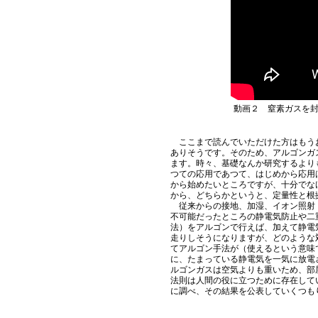
動画２ 窒素ガスを
ここまで読んでいただけた方はもうお
ありそうです。そのため、アルゴンガ
ます。時々、基礎なんか研究するより
つての応用であつて、はじめから応用は
から始めたいところですが、十分でな
から、どちらかというと、定量性と根
従来からの接地、加湿、イオン照射（
不可能だったところの静電気防止や二
法）をアルゴンで行えば、加えて静電
走りしそうになりますが、どのような
てアルゴン手法が（使えるという意味
に、たまっている静電気を一気に放電
ルゴンガスは空気よりも重いため、部
法則は人間の役に立つために存在して
に調べ、その結果を公表していくつも