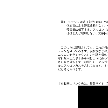
図1 ステンレス球（直径1 mm
体放電による帯電緩和がなく、
帯電量は低下する。アルゴン（
はほとんど増加しない。文献[4
このように説明されても、これが何の
ションをやってみます。炭酸水などの
ニウムのセラミックス）の小球と気体
ぞれ封入したボトルを同じように振っ
さらりと落ちます（動画１）。アルゴ
ルにアルゴンガスを入れてみます。す
だと考えられます。
【※動画のリンク先は、外部サイト（Yo