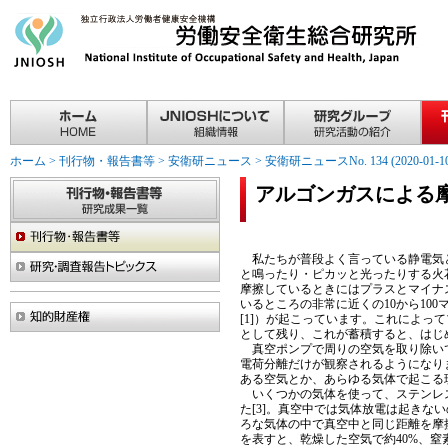
ホーム
>
刊行物・報告書等
>
安衛研ニュース
>
安衛研ニュースNo. 134 (2020-01-10
アルゴンガスによる
私たちが普段よく言っている静電気と
と鳴ったり・ピカッと光ったりする火
摩擦しているときにはプラスとマイナ
いるところの非常に近くの10から10
[1]）が起こっています。これによ
として残り、これが蓄積すると、はじ
真空ポンプで周りの空気を取り除いて
電荷分離だけが観察されるようになり
ある空気とか、あらゆる気体で起こる
いくつかの気体を使って、ステンレス
た[3]。真空中では気体放電は起きな
ろな気体の中で真空中と同じ距離を摩
を表すと、乾燥した空気で約40%、窒