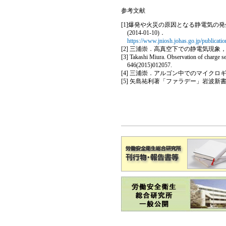
参考文献
[1]爆発や火災の原因となる静電気の発
(2014-01-10)．
https://www.jniosh.johas.go.jp/publicat
[2] 三浦崇．高真空下での静電気現象，静電気
[3] Takashi Miura. Observation of charge sep
646(2015)012057.
[4] 三浦崇．アルゴン中でのマイクロギ
[5] 矢島祐利著「ファラデー」岩波新