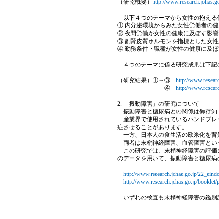
（研究概要）
http://www.research.johas.g
以下４つのテーマから女性の抱える健
① 内分泌環境からみた女性労働者の
② 夜間労働が女性の健康に及ぼす影
③ 副腎皮質ホルモンを指標とした女
④ 勤務条件・職種が女性の健康に及
４つのテーマに係る研究成果は下記の
（研究結果）①～③
http://www.resear
④
http://www.resear
2. 「振動障害」の研究について
振動障害と糖尿病との関係は御存知
産業界で使用されているハンドブレー
症させることがあります。
一方、日本人の食生活の欧米化を背景
両者は末梢神経障害、血管障害とい
この研究では、末梢神経障害の評価に
のデータを用いて、振動障害と糖尿病
http://www.research.johas.go.jp/22_sind
http://www.research.johas.go.jp/booklet/
いずれの検査も末梢神経障害の鑑別