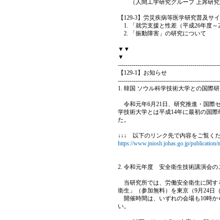
（人間工学研究グループ 上席研究
【129-3】労災疾病等医学研究普及サ
「就労支援と性差（平成26年度～
「振動障害」の研究について
▼▼
▼
----------------------------------------------------
【129-1】お知らせ
----------------------------------------------------
1. 韓国 ソウル科学技術大学との国際
令和元年6月21日、研究推進・国際
学技術大学とは平成14年に最初の国
た。
↓↓↓ 以下のリンク先で内容をご覧く
https://www.jniosh.johas.go.jp/publication
2. 令和元年度 安全衛生技術講演会
当研究所では、労働安全衛生に関する
衛生」（参加無料）を東京（9月24日
開催時間は、いずれの会場も10時か
い。