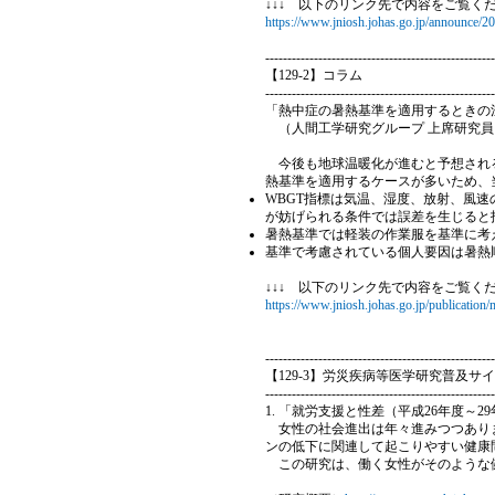
↓↓↓ 以下のリンク先で内容をご覧く
https://www.jniosh.johas.go.jp/announce/2
----------------------------------------------------
【129-2】コラム
----------------------------------------------------
「熱中症の暑熱基準を適用するときの
（人間工学研究グループ 上席研究員
今後も地球温暖化が進むと予想される
熱基準を適用するケースが多いため、
WBGT指標は気温、湿度、放射、風
が妨げられる条件では誤差を生じると
暑熱基準では軽装の作業服を基準に考
基準で考慮されている個人要因は暑熱
↓↓↓ 以下のリンク先で内容をご覧くだ
https://www.jniosh.johas.go.jp/publicatio
----------------------------------------------------
【129-3】労災疾病等医学研究普及サ
----------------------------------------------------
1. 「就労支援と性差（平成26年度～2
女性の社会進出は年々進みつつありま
ンの低下に関連して起こりやすい健康
この研究は、働く女性がそのような健