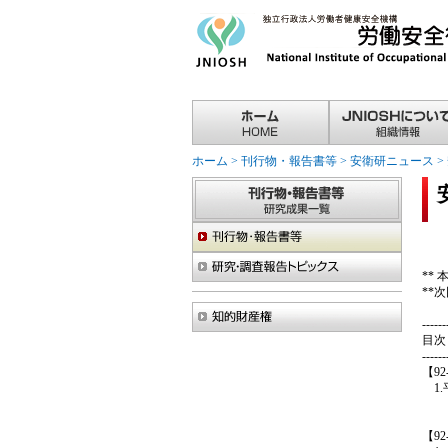
ホーム
>
刊行物・報告書等
>
安衛研ニュース
>
**
**
------
目次
------
【9
1.
【9