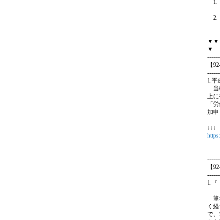
1.
（
2.
（
▼▼
▼
------
【9
------
1.
当研
上に
「労
加申
↓↓
https
------
【9
------
1.
（
筆者
く経
で、