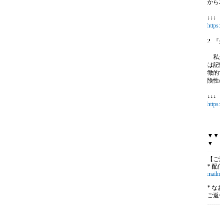
から
↓↓
https
2.
（
私た
は記
徴的
険性
↓↓
https
▼▼
▼
------
【ご
* 
mailm
* 
ご返
------