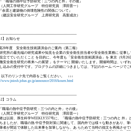
『「職場の熱中症予防研究：三つの内と外」その後』
人間工学研究グループ 特任研究員 澤田晋一）
『余震と建築物の倒壊危険性の関係について』
建設安全研究グループ 上席研究員 高梨成次）
------------------------------------------------------------------
2-1】お知らせ
------------------------------------------------------------------
平成28年度 安全衛生技術講演会のご案内（第二報）
究所の最先端の研究成果や知見を企業の安全衛生担当者や安全衛生業務に 従事し
役立てていただくこと を目的に、今年度も「安全衛生技術講演会」を 東京（9月26日
働安全衛生研究の将来への展望 」をテーマに 開催いたします。開催時間は、いずれの
し込みの受付中です。プログラムの詳細につきましては、下記のホーム ページでご
↓ 以下のリンク先で内容をご覧ください。 ↓↓↓
://www.jniosh.johas.go.jp/announce/2016/kouen.html
------------------------------------------------------------------
2-2】コラム
------------------------------------------------------------------
『「職場の熱中症予防研究：三つの内と外」その後』
人間工学研究グループ 特任研究員 澤田晋一）
は以前、厚生科学WEEKLY557号に、「職場の熱中症予防研究：三つの内と 外
ちましたが、職場の熱 中症予防対策に関連して、国内外では様々な動きがあり、筆
筆者が間近で体験した出来事を加筆しながら、あ らためて当時の拙文を再掲させてい