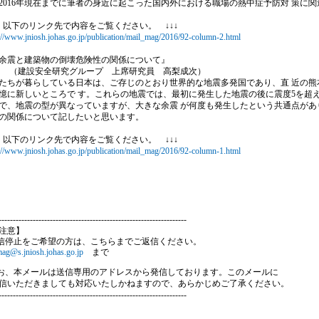
2016年現在までに筆者の身近に起こった国内外における職場の熱中症予防対 策に
↓ 以下のリンク先で内容をご覧ください。 ↓↓↓
://www.jniosh.johas.go.jp/publication/mail_mag/2016/92-column-2.html
 『余震と建築物の倒壊危険性の関係について』
建設安全研究グループ 上席研究員 高梨成次）
ちが暮らしている日本は、ご存じのとおり世界的な地震多発国であり、直 近の熊
憶に新しいところで す。これらの地震では、最初に発生した地震の後に震度5を超
で、地震の型が異なっていますが、大きな余震 が何度も発生したという共通点があ
の関係について記したいと思います。
↓ 以下のリンク先で内容をご覧ください。 ↓↓↓
://www.jniosh.johas.go.jp/publication/mail_mag/2016/92-column-1.html
------------------------------------------------------------------
注意】
配信停止をご希望の方は、こちらまでご返信ください。
ag@s.jniosh.johas.go.jp
まで
なお、本メールは送信専用のアドレスから発信しております。このメールに
信いただきましても対応いたしかねますので、あらかじめご了承ください。
------------------------------------------------------------------