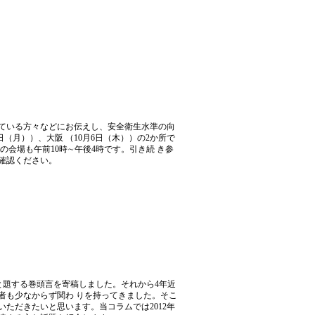
ている方々などにお伝えし、安全衛生水準の向
（月））、大阪 （10月6日（木））の2か所で
会場も午前10時∼午後4時です。引き続 き参
確認ください。
」と題する巻頭言を寄稿しました。それから4年近
者も少なからず関わ りを持ってきました。そこ
ただきたいと思います。当コラムでは2012年