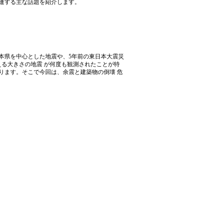
関連する主な話題を紹介します。
本県を中心とした地震や、5年前の東日本大震災
える大きさの地震 が何度も観測されたことが特
ります。そこで今回は、余震と建築物の倒壊 危