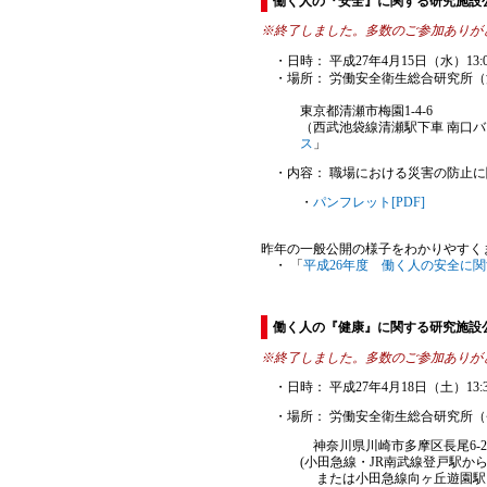
働く人の『安全』に関する研究施設
※終了しました。多数のご参加ありが
・日時： 平成27年4月15日（水）13:00-
・場所： 労働安全衛生総合研究所（
東京都清瀬市梅園1-4-6
（西武池袋線清瀬駅下車 南口バ
ス
」
・内容： 職場における災害の防止に
・
パンフレット[PDF]
昨年の一般公開の様子をわかりやすく
・ 「
平成26年度 働く人の安全に関
働く人の『健康』に関する研究施設
※終了しました。多数のご参加ありが
・日時： 平成27年4月18日（土）13:30-
・場所： 労働安全衛生総合研究所（
神奈川県川崎市多摩区長尾6-21
(小田急線・JR南武線登戸駅か
または小田急線向ヶ丘遊園駅よ