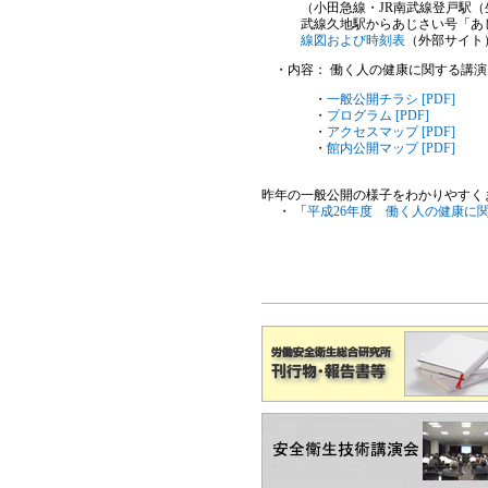
（小田急線・JR南武線登戸駅（
武線久地駅からあじさい号「あじ
線図および時刻表
（外部サイト
・内容： 働く人の健康に関する講演
・
一般公開チラシ [PDF]
・
プログラム [PDF]
・
アクセスマップ [PDF]
・
館内公開マップ [PDF]
昨年の一般公開の様子をわかりやすく
・ 「
平成26年度 働く人の健康に