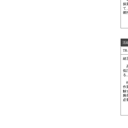
操
て
燃
活
TR-
緒
高
低
る
柱
作
触
腕
必