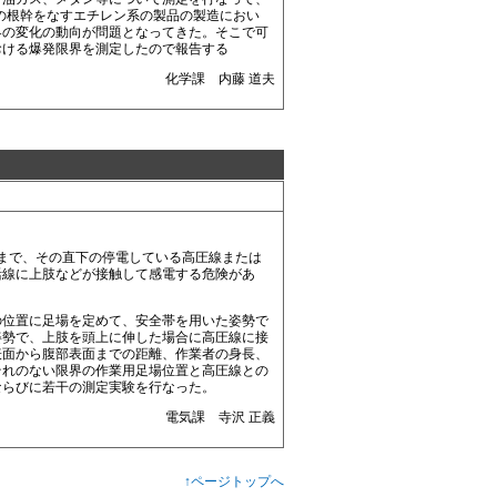
業の根幹をなすエチレン系の製品の製造におい
界の変化の動向が問題となってきた。そこで可
おける爆発限界を測定したので報告する
化学課 内藤 道夫
まで、その直下の停電している高圧線または
活線に上肢などが接触して感電する危険があ
位置に足場を定めて、安全帯を用いた姿勢で
姿勢で、上肢を頭上に伸した場合に高圧線に接
表面から腹部表面までの距離、作業者の身長、
それのない限界の作業用足場位置と高圧線との
ならびに若干の測定実験を行なった。
電気課 寺沢 正義
↑ページトップへ