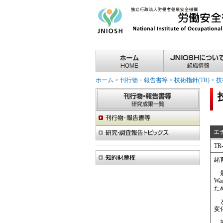
ホーム
>
刊行物・報告書等
>
技術指針(TR)
>
技
エ
TR-
緒
最
W
た
と
変
筆