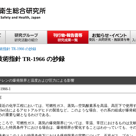
術指針 TR-1966 の抄録
技術指針 TR-1966 の抄録
チレンの爆発限界と温度および圧力による影響
1966-1
言
近の化学工程においては、可燃性ガス、蒸気—空気酸素系を高温、高圧下で使用する機会
acher法によるアセトアルデヒドの製造など。このような場合、その系の組成が爆
めの重要な鍵となるわけである。
ころで、可燃性ガス、蒸気の爆発限界については、常温、常圧におけるものは文献
化した特異条件下における場合は、爆発唄界が変化することはわかっていても、そ
者はこのような特異条件下における爆発限界の実際について、石炭ガス、ブタン、