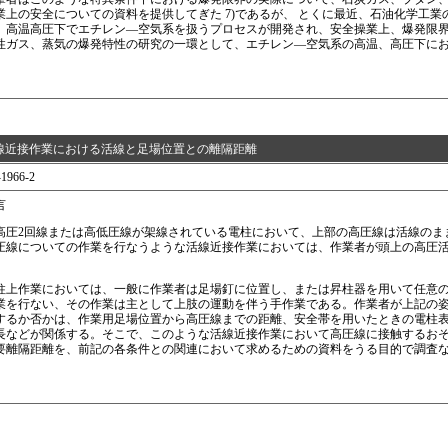
業上の安全についての資料を提供してぎた 7)であるが、 とくに最近、石油化学工
、高温高圧下でエチレン—空気系を扱うプロセスが開発され、安全操業上、爆発限
性ガス、蒸気の爆発特性の研究の一環として、エチレン—空気系の高温、高圧下に
線近接作業における活線と足場位置との離隔距離
1966-2
言
圧2回線または高低圧線が架線されている電柱において、上部の高圧線は活線のま
圧線についての作業を行なうような活線近接作業においては、作業者が頭上の高圧
。
上作業においては、一般に作業者は足場釘に位置し、または昇柱器を用いて任意の
業を行ない、その作業は主として上肢の運動を伴う手作業である。作業者が上記の
するか否かは、作業用足場位置から高圧線までの距離、安全帯を用いたときの電柱
長などが関係する。そこで、このような活線近接作業において高圧線に接触するお
要離隔距離を、前記の各条件との関連において求めるための資料をうる目的で調査