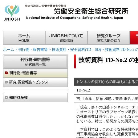
ホーム
>
刊行物・報告書等
>
技術資料・安全資料(TD・SD)
>
技術資料 TD-No.2
技術資料 TD-No.2 
トンネルの切羽からの肌落ちによる
TD-No.2
吉川 直孝，伊藤 和也，豊澤 康男，堀
現在，多くの山岳トンネルは，ナトム工法（NA
にオーストリアのラブセビッツ教授に
の死傷者数は減少した。しかしなが
している。特に，切羽からの肌落ち
本資料では，このような特殊性を有
門工事業協会が収集した死傷災害等