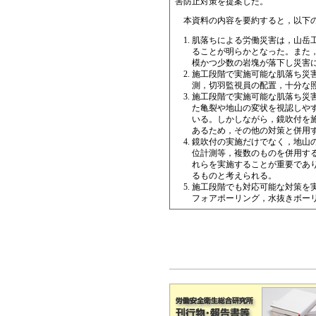
害防止対策を提案した。
本資料の内容を要約すると，以下
肌落ちによる労働災害は，山岳
ることが明らかとなった。また，肌
模かつ少数の岩塊が落下し災害
施工段階で実施可能な肌落ち災
測，切羽監視員の配置，十分な照
施工段階で実施可能な肌落ち災
た亀裂や地山の変状を視認しや
いる。しかしながら，鏡吹付を
あるため，その他の対策と併用
鏡吹付の実施だけでなく，地山
位計測等，複数のものを併用する
れらを実施することが重要であり
るものと考えられる。
施工段階でも対応可能な対策を
フォアポーリング，水抜きボー