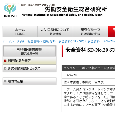
ホーム
>
刊行物・報告書等
>
技術資料・安全資料(TD・SD)
>
安全資料 SD-No.2
安全資料 SD-No.20 
コンクリートポンプ車のブーム疲労
SD-No.20
佐々木哲也，本田尚，吉久悦二
ブーム付きコンクリートポンプ車の
マクロ，ミクロ観察等を通して，ブ
壊であることが明らかになった。同
接部にき裂が存在しないことを定期
にするために，ブーム直下での作業を行