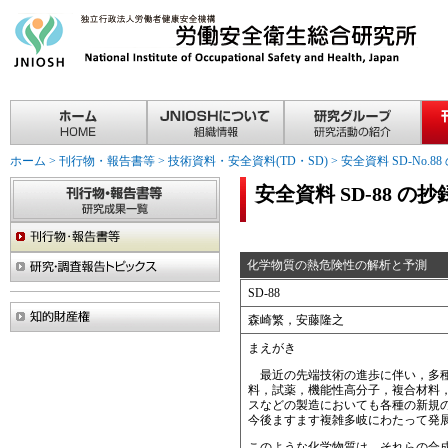
ホーム
>
刊行物・報告書等
>
技術資料・安全資料(TD・SD)
>
安全資料 SD-No.8
安全資料 SD-88 の抄
化学物質の熱危険性の解析と予測
SD-88
森崎繁，安藤隆之
まえがき
最近の先端技術の進歩に伴い，多種
料，試薬，機能性高分子，複合材料
スなどの製造においても各種の新規
今後ますます複雑多岐にわたって発
このような化学物質は，それらの合