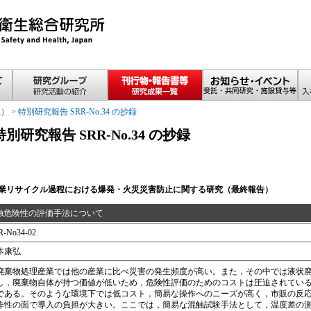
R）
>
特別研究報告 SRR-No.34 の抄録
特別研究報告 SRR-No.34 の抄録
業リサイクル過程における爆発・火災災害防止に関する研究（最終報告）
触危険性の評価手法について
R-No34-02
本康弘
棄物処理産業では他の産業に比べ災害の発生頻度が高い。また，その中では液状廃
し，廃棄物自体が持つ価値が低いため，危険性評価のためのコストは圧迫されてい
である。そのような環境下では低コスト，簡易な操作へのニーズが高く，市販の反
作性の面で導入の負担が大きい。ここでは，簡易な混触試験手法として，温度差の