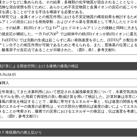
液タンクなどに集められる。その結果，多種類の化学物質が混合されることとなり
危険な混合状態を防ぐために，あらかじめ不安定物質と金属イオンの反応の起こり
策を講じることができる手法を構築する必要がある。
研究では，金属イオンとの相互作用における不安定物質の構造効果を検討するために，
ルアミンの混合における発熱挙動，およびメチル基を置換基として導入したヒドロ
3+
た。その結果，鉄(III)イオンでは Fe
はヒドロキシルアミンとの接触と同時に大き
3-
の後反応が継続した。一方 Fe(CN)6
では錯体中の鉄(III)イオンが鉄(II)イオン
-
4-
Fe(EDTA)
では沈殿の生成は起こらずに高い発熱速度を示した。(EDTA)
が配位水
アミン分子との相互作用が可能であるためと考えられる。また，置換基の位置によ
，酸素原子が反応点であることが示唆された。（図6，表1，参考文献6）
値計算による開放空間における爆燃の爆風の検証
R-No34-05
塚輝人
年発達してきた水素利用において想定される漏洩爆発災害について，水素空気混合気の爆燃によ
p モデルを用いた簡易で再現性の良い数値計算を用いて検証した。計算対象は非常
爆風の変化を検証することで，爆風に寄与するエネルギー量と，伝ぱ速度の関係を
発のエネルギーの換算の必要性は，その大部分が燃焼伝ぱ速度の違いによってエネ
きることが考察され，爆燃での災害におけるエネルギーの推定は，伝ぱ速度を考慮
た。（図6，参考文献11）
ＤＦ堆積層内の燃え拡がり