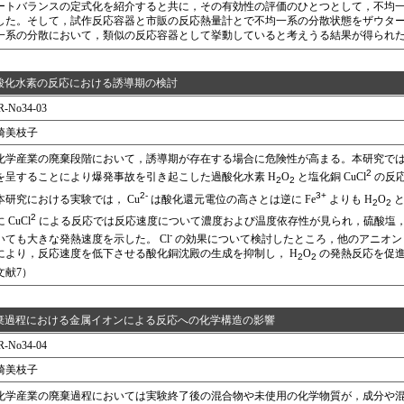
ートバランスの定式化を紹介すると共に，その有効性の評価のひとつとして，不均
した。そして，試作反応容器と市販の反応熱量計とで不均一系の分散状態をザウタ
一系の分散において，類似の反応容器として挙動していると考えうる結果が得られた。
酸化水素の反応における誘導期の検討
R-No34-03
崎美枝子
学産業の廃棄段階において，誘導期が存在する場合に危険性が高まる。本研究では
2
を呈することにより爆発事故を引き起こした過酸化水素 H
O
と塩化銅 CuCl
の反
2
2
2-
3+
研究における実験では， Cu
は酸化還元電位の高さとは逆に Fe
よりも H
O
と
2
2
2
 CuCl
による反応では反応速度について濃度および温度依存性が見られ，硫酸塩
-
いても大きな発熱速度を示した。 Cl
の効果について検討したところ，他のアニオン
により，反応速度を低下させる酸化銅沈殿の生成を抑制し， H
O
の発熱反応を促進
2
2
文献7）
棄過程における金属イオンによる反応への化学構造の影響
R-No34-04
崎美枝子
学産業の廃棄過程においては実験終了後の混合物や未使用の化学物質が，成分や混