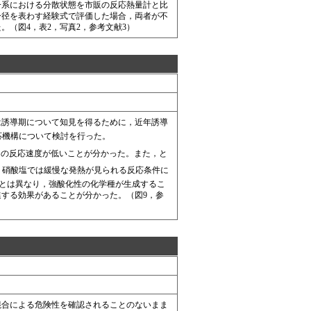
一系における分散状態を市販の反応熱量計と比
ー径を表わす経験式で評価した場合，両者が不
（図4，表2，写真2，参考文献3）
誘導期について知見を得るために，近年誘導
応機構について検討を行った。
の反応速度が低いことが分かった。また，と
，硝酸塩では緩慢な発熱が見られる反応条件に
とは異なり，強酸化性の化学種が生成するこ
する効果があることが分かった。（図9，参
合による危険性を確認されることのないまま