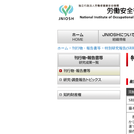
ホーム
>
刊行物・報告書等
>
特別研究報告(SR
産
混
SR
藤
廃
か
著
操