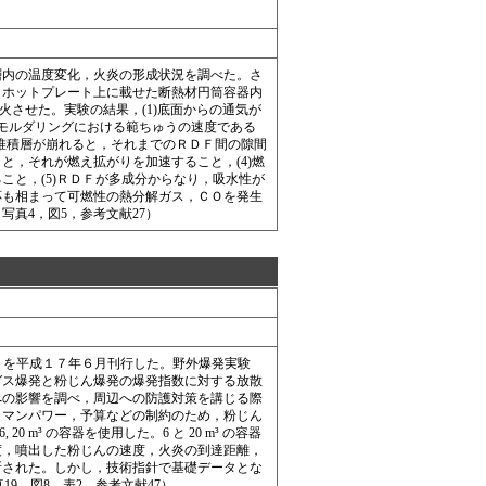
内の温度変化，火炎の形成状況を調べた。さ
，ホットプレート上に載せた断熱材円筒容器内
で着火させた。実験の結果，(1)底面からの通気が
あり，スモルダリングにおける範ちゅうの速度である
て堆積層が崩れると，それまでのＲＤＦ間の隙間
，それが燃え拡がりを加速すること，(4)燃
と，(5)ＲＤＦが多成分からなり，吸水性が
応も相まって可燃性の熱分解ガス，ＣＯを発生
真4，図5，参考文献27）
05)」を平成１７年６月刊行した。野外爆発実験
ガス爆発と粉じん爆発の爆発指数に対する放散
への影響を調べ，周辺への防護対策を講じる際
，マンパワー，予算などの制約のため，粉じん
 m³ の容器を使用した。6 と 20 m³ の容器
度，噴出した粉じんの速度，火炎の到達距離，
断された。しかし，技術指針で基礎データとな
9，図8，表2，参考文献47）