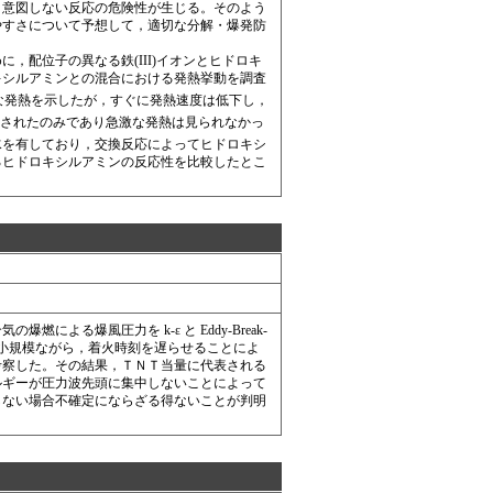
，意図しない反応の危険性が生じる。そのよう
やすさについて予想して，適切な分解・爆発防
配位子の異なる鉄(III)イオンとヒドロキ
キシルアミンとの混合における発熱挙動を調査
な発熱を示したが，すぐに発熱速度は低下し，
に還元されたのみであり急激な発熱は見られなかっ
を有しており，交換反応によってヒドロキシ
るヒドロキシルアミンの反応性を比較したとこ
る爆風圧力を k-ε と Eddy-Break-
に小規模ながら，着火時刻を遅らせることによ
考察した。その結果，ＴＮＴ当量に代表される
ルギーが圧力波先頭に集中しないことによって
しない場合不確定にならざる得ないことが判明