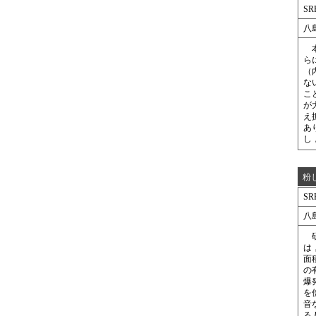
SR
八
本
ら
（
な
こ
が
え
あ
し
粉
SR
八
研
は
面
の
爆
を
音
る