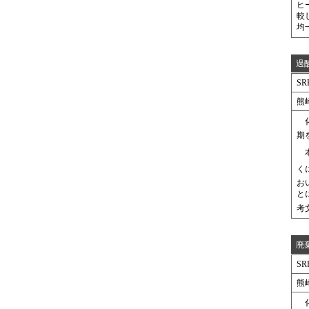
ヒ
較
均
過
SR
熊
化
期
本
くに
お
と
考
廃
SR
熊
化