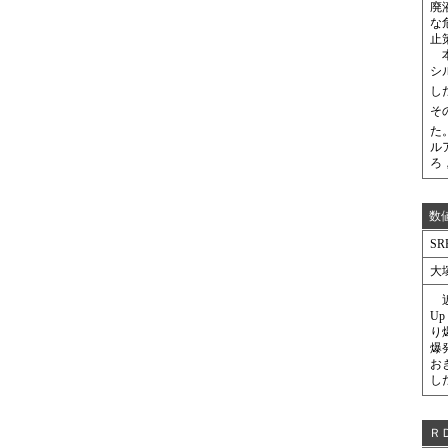
廃
な
止
本
シ
し
そ
た。
ル
ろ
数
SR
大
近
U
り
爆
お
し
Ｒ