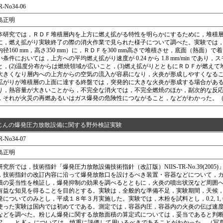
R-No34-06
島正明
研究では，ＲＤＦ堆積層内を上方に燃え拡がる特性を明らかにするために，堆積層
に，燃え拡がり実験終了の際の消火作業で見られた様子について調べた。実験では
内径160 mm，高さ350 mm）に，ＲＤＦを300 mm高さで堆積させ，底面（熱面）
い条件においては，上方への平均燃え拡がり速度が 0.24 から 1.8 mm/min で
と，(2)温度分布からは燃焼領域が広いこと，(3)燃え拡がりとともにＲＤＦが燃え
大きくなり層内への上方からの空気の流入が容易になり，火炎が形成しやすくなること
拡がりが堆積層の上面に達する終盤では，突発的に大きな火炎が形成する場合があるこ
り，熱容量が大きいことから，不完全な消火では，不完全燃焼のほか，副次的な反
，それが火災の再燃あるいはガス爆発の危険性につながること，などがわかった。（写
じんの爆発圧力放散設備に関する野外検証実験
R-No34-07
島正明
究所では，技術指針「爆発圧力放散設備技術指針（改訂版）NIIS-TR-No.39(20
，技術指針の改訂内容に沿って爆発放散口を設けるべき装置・容器などについて，
積の妥当性を検証し，爆発抑制の効果を調べるとともに，火炎の噴出状況など周囲
有益な知見を得ることを目的とする。実験は，全般的な準備不足，実験期間，天候
発についてのみとし，平成１８年３月実施した。実験では，木粉を試料とし，0.2, 1, 6, 20
使った実験は国内では初めてである。測定では，容器内圧，容器内の火炎の伝ぱ速
などを調べた。粉じん爆発に関する放散面積の算定式については，妥当であると判
P
と
K
については，慎重に評価して用いるべきであることがわかった。（写真1