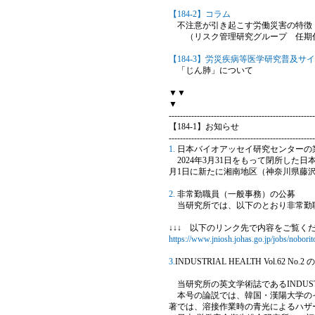
【184-2】コラム
不注意が引き起こす労働災害の特徴
（リスク管理研究グループ 任期付
【184-3】労災疾病等医学研究普及サ
「じん肺」について
▼▼
▼
----------------------------------------------------
【184-1】お知らせ
----------------------------------------------------
1.
日本バイオアッセイ研究センターの
2024年3月31日をもって閉所した
月1日に新たに湘南地区（神奈川県藤
2.
非常勤職員（一般事務）の公募
当研究所では、以下のとおり非常勤
↓↓↓ 以下のリンク先で内容をご覧くだ
https://www.jniosh.johas.go.jp/jobs/nobori
3.
INDUSTRIAL HEALTH Vol.62 No
当研究所の英文学術誌であるINDUSTRIAL
本号の論説では、韓国・漢陽大学のイ
著では、溶接作業時の青光によるハザ