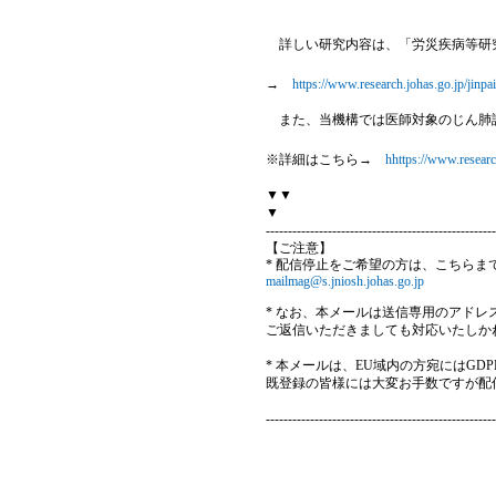
詳しい研究内容は、「労災疾病等研
→
https://www.research.johas.go.jp/jinpa
また、当機構では医師対象のじん肺
※詳細はこちら→
hhttps://www.researc
▼▼
▼
----------------------------------------------------
【ご注意】
* 配信停止をご希望の方は、こちらま
mailmag@s.jniosh.johas.go.jp
* なお、本メールは送信専用のアド
ご返信いただきましても対応いたしか
* 本メールは、EU域内の方宛にはG
既登録の皆様には大変お手数ですが配
----------------------------------------------------