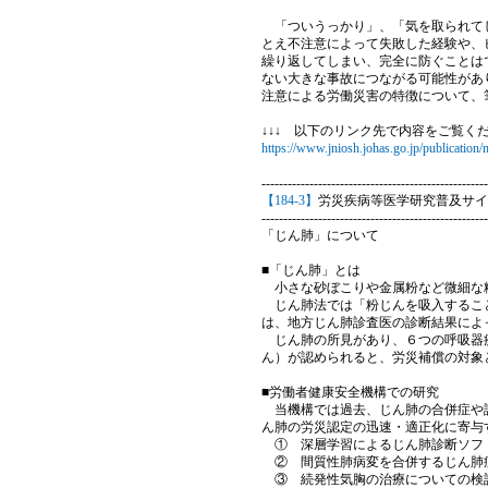
「ついうっかり」、「気を取られてし
とえ不注意によって失敗した経験や、
繰り返してしまい、完全に防ぐことは
ない大きな事故につながる可能性があ
注意による労働災害の特徴について、
↓↓↓ 以下のリンク先で内容をご覧くだ
https://www.jniosh.johas.go.jp/publicatio
----------------------------------------------------
【184-3】
労災疾病等医学研究普及サイ
----------------------------------------------------
「じん肺」について
■「じん肺」とは
小さな砂ぼこりや金属粉など微細な粉
じん肺法では「粉じんを吸入すること
は、地方じん肺診査医の診断結果によ
じん肺の所見があり、６つの呼吸器疾
ん）が認められると、労災補償の対象
■労働者健康安全機構での研究
当機構では過去、じん肺の合併症や診
ん肺の労災認定の迅速・適正化に寄与
① 深層学習によるじん肺診断ソフ
② 間質性肺病変を合併するじん肺
③ 続発性気胸の治療についての検