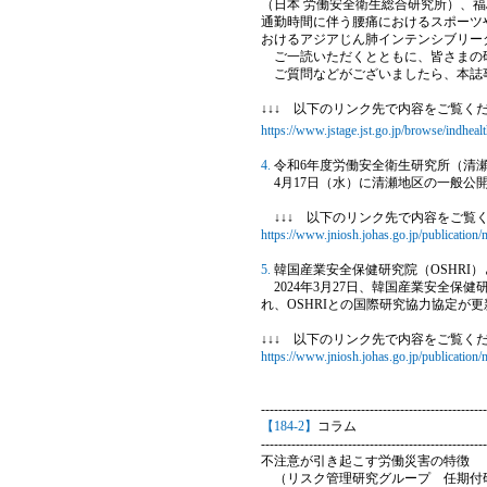
（日本 労働安全衛生総合研究所）、福
通勤時間に伴う腰痛におけるスポーツや
おけるアジアじん肺インテンシブリー
ご一読いただくとともに、皆さまの
ご質問などがございましたら、本誌
↓↓↓ 以下のリンク先で内容をご覧ください。
https://www.jstage.jst.go.jp/browse/indhealt
4.
令和6年度労働安全衛生研究所（清
4月17日（水）に清瀬地区の一般公
↓↓↓ 以下のリンク先で内容をご覧く
https://www.jniosh.johas.go.jp/publication
5.
韓国産業安全保健研究院（OSHRI
2024年3月27日、韓国産業安全保健研究院（Occu
れ、OSHRIとの国際研究協力協定が
↓↓↓ 以下のリンク先で内容をご覧くだ
https://www.jniosh.johas.go.jp/publication
----------------------------------------------------
【184-2】
コラム
----------------------------------------------------
不注意が引き起こす労働災害の特徴
（リスク管理研究グループ 任期付研