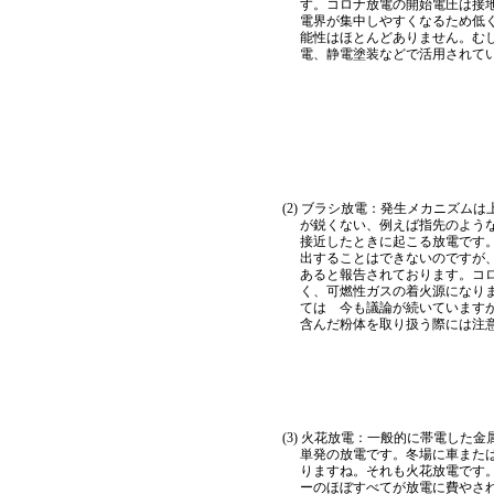
す。コロナ放電の開始電圧は接
電界が集中しやすくなるため低
能性はほとんどありません。む
電、静電塗装などで活用されて
(2) ブラシ放電：発生メカニズム
が鋭くない、例えば指先のよう
接近したときに起こる放電です
出することはできないのですが、
あると報告されております。コ
く、可燃性ガスの着火源になり
ては 今も議論が続いています
含んだ粉体を取り扱う際には注
(3) 火花放電：一般的に帯電した
単発の放電です。冬場に車また
りますね。それも火花放電です
ーのほぼすべてが放電に費やさ