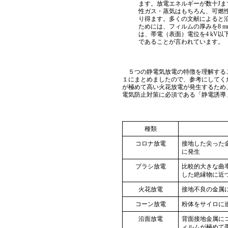
ます。放電エネルギーが数十Jま
性ガス・蒸気はもちろん、可燃
り得ます。多くの文献によると
ためには、フィルムの厚みを8 
は、帯電（表面）電位を4 kV
であることが言われています。
５つの静電気放電の特徴を理解するこ
１にまとめましたので、参考にしてく
が極めて高い火花放電が発生するため
電気防止対策に必須である「静電誘導
種類
コロナ放電
接地した尖った
に発生
ブラシ放電
比較的大きな曲
した絶縁物に近
火花放電
接地不良の金属
コーン放電
粉体をサイロに
沿面放電
背面接地金属に
ィルムが極めて