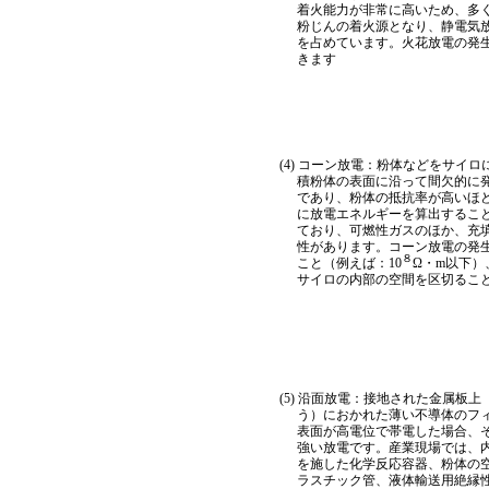
着火能力が非常に高いため、多
粉じんの着火源となり、静電気
を占めています。火花放電の発
きます
(4) コーン放電：粉体などをサイ
積粉体の表面に沿って間欠的に
であり、粉体の抵抗率が高いほ
に放電エネルギーを算出すること
ており、可燃性ガスのほか、充
性があります。コーン放電の発
８
こと（例えば：10
Ω・m以下
サイロの内部の空間を区切るこ
(5) 沿面放電：接地された金属板
う）におかれた薄い不導体のフ
表面が高電位で帯電した場合、
強い放電です。産業現場では、
を施した化学反応容器、粉体の
ラスチック管、液体輸送用絶縁