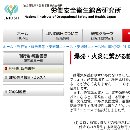
ホーム
>
刊行物・報告書等
>
安衛研ニュース
>
安衛研ニュースNo. 180 (2024-01-12
爆発・火災に繋がる
静電気を感じやすい冬になりました。
でしょう。産業現場では、粉体原料を
ることが少なくありません。ここでは
紹介します。
まず、静電気放電とは、電界強度が媒
以上になると、単発的に起こる現象で
電、火花放電、バルク表面放電、沿面
現場で発生する可能性はほとんどない
1)
はTIISニュースでも説明しました
。
(1) コロナ放電：針などの接地さ
付近でのみ発生する微弱な放電