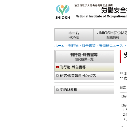
ホーム
>
刊行物・報告書等
>
安衛研ニュース
>
**
**
------
目次
------
【6
【6
1.
2.
3.