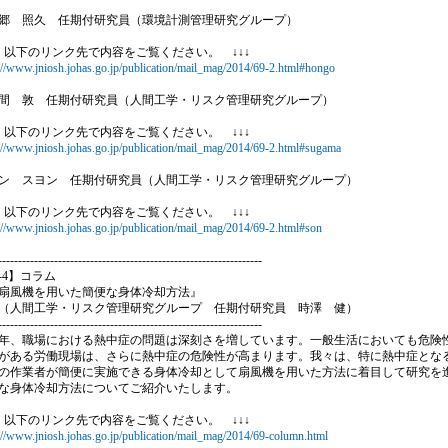
 照久 任期付研究員（環境計測管理研究グループ）
↓ 以下のリンク先で内容をご覧ください。 ↓↓↓
://www.jniosh.johas.go.jp/publication/mail_mag/2014/69-2.html#hongo
 敦 任期付研究員（人間工学・リスク管理研究グループ）
↓ 以下のリンク先で内容をご覧ください。 ↓↓↓
://www.jniosh.johas.go.jp/publication/mail_mag/2014/69-2.html#sugama
 スヨン 任期付研究員（人間工学・リスク管理研究グループ）
↓ 以下のリンク先で内容をご覧ください。 ↓↓↓
://www.jniosh.johas.go.jp/publication/mail_mag/2014/69-2.html#son
------------------------------------------------------------------
6-4】コラム
風機を用いた簡便な身体冷却方法』
間工学・リスク管理研究グループ 任期付研究員 時澤 健）
------------------------------------------------------------------
、職場における熱中症の問題は深刻さを増しています。一般生活においても危険
がある労働現場は、さらに熱中症の危険性が高まります。我々は、特に熱中症とな
の作業者が簡便に実施できる身体冷却として扇風機を用いた方法に着目して研究を
な身体冷却方法についてご紹介いたします。
↓ 以下のリンク先で内容をご覧ください。 ↓↓↓
://www.jniosh.johas.go.jp/publication/mail_mag/2014/69-column.html