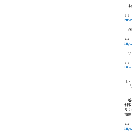
本郷
↓↓
https
菅間
↓↓
https
ソン
↓↓
https
------
【6
『扇
（人
------
近年
制限
多く
簡便
↓↓
https