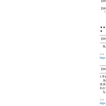
【6
【6
『扇
（人
▼▼
▼
------
【6
------
先月
↓↓
https
------
【6
------
1.
当研
生水
れか
なお
↓↓
https