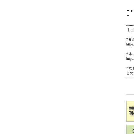
▼▼
▼
------
【ご
* 
https
* 
https
* 
じめ
------