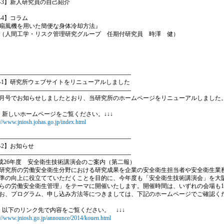
9-3】新人研究員の自己紹介
9-4】コラム
風機を用いた簡便な身体冷却方法』
間工学・リスク管理研究グループ 任期付研究員 時澤 健）
------------------------------------------------------------------
9-1】研究所ウェブサイトをリニューアルしました
------------------------------------------------------------------
号でお知らせしましたとおり、当研究所のホームページをリニューアルしました
↓ 新しいホームページをご覧ください。↓↓↓
://www.jniosh.johas.go.jp/index.html
------------------------------------------------------------------
9-2】お知らせ
------------------------------------------------------------------
平成26年度 安全衛生技術講演会のご案内（第二報）
究所の労働安全衛生分野における研究成果を企業の安全衛生担当者や安全衛生業
準の向上に役立てていただくことを目的に、今年度も「安全衛生技術講演会」を大阪（
らの労働安全衛生管理」をテーマに開催いたします。開催時間は、いずれの会場も10時
、プログラム、申し込み方法等につきましては、下記のホームページでご確認く
↓ 以下のリンク先で内容をご覧ください。 ↓↓↓
://www.jniosh.go.jp/announce/2014/kouen.html