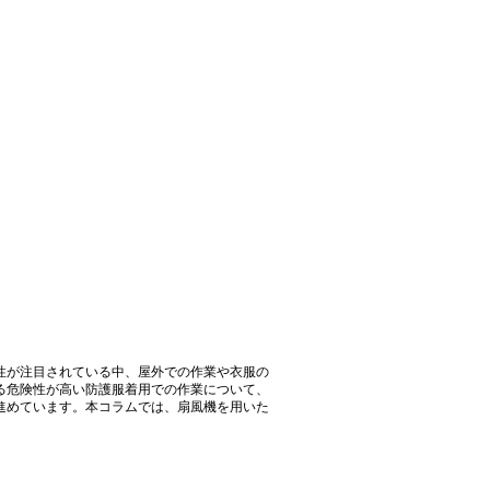
性が注目されている中、屋外での作業や衣服の
る危険性が高い防護服着用での作業について、
進めています。本コラムでは、扇風機を用いた