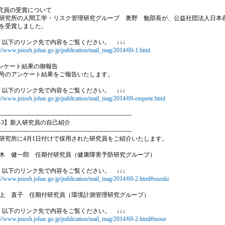
研究員の受賞について
究所の人間工学・リスク管理研究グループ 奥野 勉部長が、公益社団法人日本
を受賞しました。
↓ 以下のリンク先で内容をご覧ください。 ↓↓↓
://www.jniosh.johas.go.jp/publication/mail_mag/2014/69-1.html
アンケート結果の御報告
のアンケート結果をご報告いたします。
↓ 以下のリンク先で内容をご覧ください。 ↓↓↓
://www.jniosh.johas.go.jp/publication/mail_mag/2014/69-enquete.html
------------------------------------------------------------------
9-3】新人研究員の自己紹介
------------------------------------------------------------------
究所に4月1日付けで採用された研究員をご紹介いたします。
 健一郎 任期付研究員（健康障害予防研究グループ）
↓ 以下のリンク先で内容をご覧ください。 ↓↓↓
://www.jniosh.johas.go.jp/publication/mail_mag/2014/69-2.html#suzuki
 直子 任期付研究員（環境計測管理研究グループ）
↓ 以下のリンク先で内容をご覧ください。 ↓↓↓
://www.jniosh.johas.go.jp/publication/mail_mag/2014/69-2.html#inoue