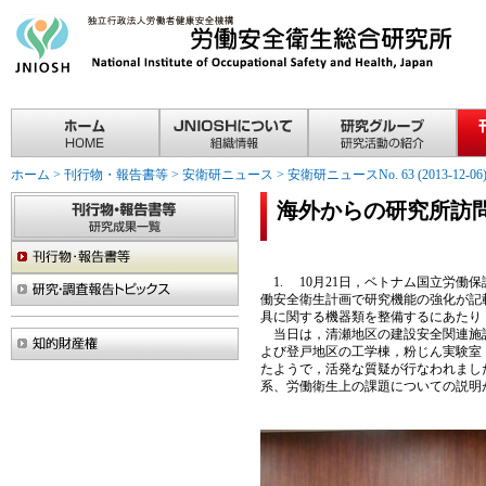
ホーム
>
刊行物・報告書等
>
安衛研ニュース
>
安衛研ニュースNo. 63 (2013-12-06
海外からの研究所訪
1. 10月21日，ベトナム国立労働保
働安全衛生計画で研究機能の強化が記載
具に関する機器類を整備するにあたり
当日は，清瀬地区の建設安全関連施設
よび登戸地区の工学棟，粉じん実験室
たようで，活発な質疑が行なわれまし
系、労働衛生上の課題についての説明