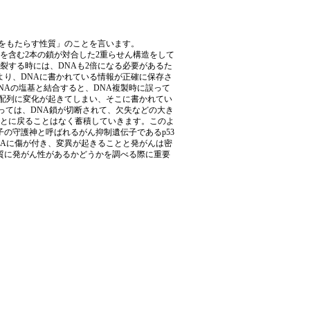
をもたらす性質」のことを言います。
を含む2本の鎖が対合した2重らせん構造をして
裂する時には、DNAも2倍になる必要があるた
より、DNAに書かれている情報が正確に保存さ
NAの塩基と結合すると、DNA複製時に誤って
基配列に変化が起きてしまい、そこに書かれてい
っては、DNA鎖が切断されて、欠失などの大き
もとに戻ることはなく蓄積していきます。このよ
の守護神と呼ばれるがん抑制遺伝子であるp53
NAに傷が付き、変異が起きることと発がんは密
質に発がん性があるかどうかを調べる際に重要