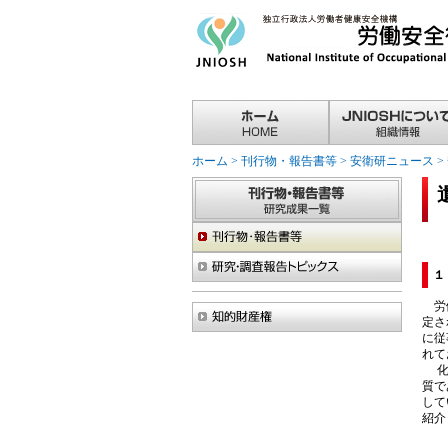
ホーム
>
刊行物・報告書等
>
安衛研ニュース
>
１
労働
定さ
に従
れて
化学
質で
して
紹介