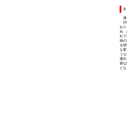
２
遺伝
DN
おり
め、
れて
他の
る情
な変
うな
遺伝
接な
とな