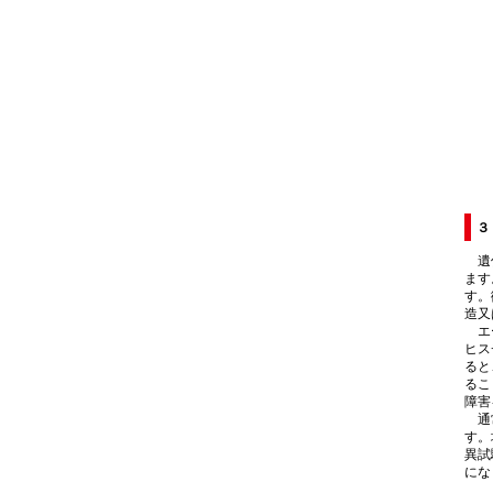
３
遺伝
ます
す。
造又
エー
ヒス
ると
るこ
障害
通常
す。
異試
にな