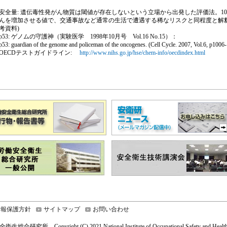
安全量: 遺伝毒性発がん物質は閾値が存在しないという立場から出発した評価法。10 万
んを増加させる値で、交通事故など通常の生活で遭遇する稀なリスクと同程度と
考資料)
p53: ゲノムの守護神（実験医学 1998年10月号 Vol.16 No.15）：
p53: guardian of the genome and policeman of the oncogenes. (Cell Cycle. 2007, Vol.6, p1006
OECDテストガイドライン:
http://www.nihs.go.jp/hse/chem-info/oecdindex.html
情報保護方針
サイトマップ
お問い合わせ
総合研究所 Copyright (C) 2021 National Institute of Occupational Safety and Health,