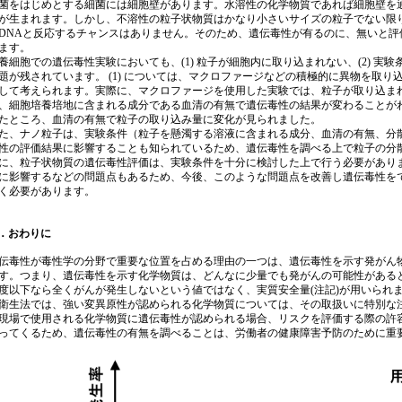
菌をはじめとする細菌には細胞壁があります。水溶性の化学物質であれば細胞壁を
が生まれます。しかし、不溶性の粒子状物質はかなり小さいサイズの粒子でない限
DNAと反応するチャンスはありません。そのため、遺伝毒性が有るのに、無いと
ます。
細胞での遺伝毒性実験においても、(1) 粒子が細胞内に取り込まれない、(2) 実
題が残されています。 (1) については、マクロファージなどの積極的に異物を取
して考えられます。実際に、マクロファージを使用した実験では、粒子が取り込まれて
、細胞培養培地に含まれる成分である血清の有無で遺伝毒性の結果が変わることが
たところ、血清の有無で粒子の取り込み量に変化が見られました。
、ナノ粒子は、実験条件（粒子を懸濁する溶液に含まれる成分、血清の有無、分
性の評価結果に影響することも知られているため、遺伝毒性を調べる上で粒子の分
に、粒子状物質の遺伝毒性評価は、実験条件を十分に検討した上で行う必要があり
に影響するなどの問題点もあるため、今後、このような問題点を改善し遺伝毒性を
く必要があります。
．おわりに
毒性が毒性学の分野で重要な位置を占める理由の一つは、遺伝毒性を示す発がん
す。つまり、遺伝毒性を示す化学物質は、どんなに少量でも発がんの可能性がある
度以下なら全くがんが発生しないという値ではなく、実質安全量(注記)が用いられ
衛生法では、強い変異原性が認められる化学物質については、その取扱いに特別な
現場で使用される化学物質に遺伝毒性が認められる場合、リスクを評価する際の許
ってくるため、遺伝毒性の有無を調べることは、労働者の健康障害予防のために重