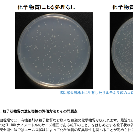
図2 寒天培地上に生育したサルモネラ菌のコ
．粒子状物質の遺伝毒性の評価方法とその問題点
現場では、有機溶剤や粒子物質など様々な種類の化学物質が扱われます。最近で
つが1~100 ナノメートルのサイズ範囲である粒子のこと）をはじめとする粒子状
安全衛生法ではエームス試験によって化学物質の変異原性を調べることが定められ