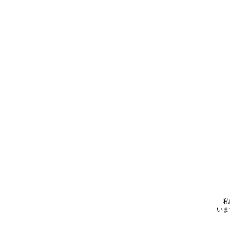
私は
いま