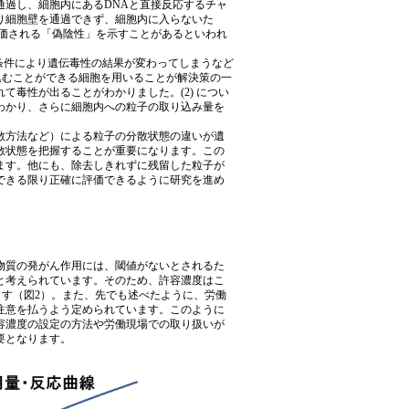
通過し、細胞内にあるDNAと直接反応するチャ
り細胞壁を通過できず、細胞内に入らないた
評価される「偽陰性」を示すことがあるといわれ
験条件により遺伝毒性の結果が変わってしまうなど
り込むことができる細胞を用いることが解決策の一
毒性が出ることがわかりました。(2) につい
わかり、さらに細胞内への粒子の取り込み量を
散方法など）による粒子の分散状態の違いが遺
散状態を把握することが重要になります。この
ます。他にも、除去しきれずに残留した粒子が
できる限り正確に評価できるように研究を進め
物質の発がん作用には、閾値がないとされるた
と考えられています。そのため、許容濃度はこ
ます（図2）。また、先でも述べたように、労働
注意を払うよう定められています。このように
容濃度の設定の方法や労働現場での取り扱いが
要となります。