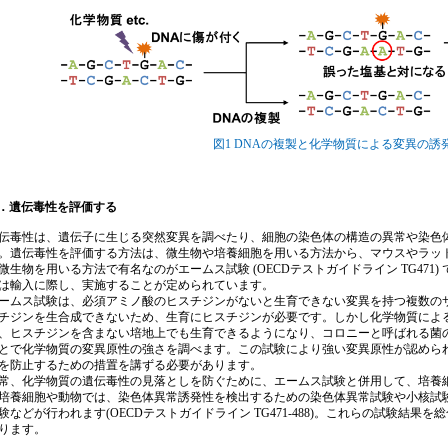
図1 DNAの複製と化学物質による変異の
．遺伝毒性を評価する
毒性は、遺伝子に生じる突然変異を調べたり、細胞の染色体の構造の異常や染色
。遺伝毒性を評価する方法は、微生物や培養細胞を用いる方法から、マウスやラッ
微生物を用いる方法で有名なのがエームス試験 (OECDテストガイドライン TG471
は輸入に際し、実施することが定められています。
ムス試験は、必須アミノ酸のヒスチジンがないと生育できない変異を持つ複数の
チジンを生合成できないため、生育にヒスチジンが必要です。しかし化学物質によ
、ヒスチジンを含まない培地上でも生育できるようになり、コロニーと呼ばれる菌
とで化学物質の変異原性の強さを調べます。この試験により強い変異原性が認めら
を防止するための措置を講ずる必要があります。
、化学物質の遺伝毒性の見落としを防ぐために、エームス試験と併用して、培養
培養細胞や動物では、染色体異常誘発性を検出するための染色体異常試験や小核試
験などが行われます(OECDテストガイドライン TG471-488)。これらの試験結
ります。