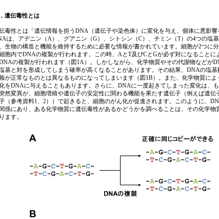
．遺伝毒性とは
毒性とは「遺伝情報を担うDNA（遺伝子や染色体）に変化を与え、個体に悪影響
Aは、アデニン（A）、グアニン（G）、シトシン（C）、チミン（T）の4つの塩基
、生物の構造と機能を維持するために必要な情報が書かれています。細胞が2つに分
細胞内でDNAの複製が行われます。この時、AとT及びCとGが必ず対になることに
DNAの複製が行われます（図1A）。しかしながら、化学物質やその代謝物などがD
塩基と対を形成してしまう確率が高くなることがあります。その結果、DNAの塩
報が正常なものとは異なるものになってしまいます（図1B）。また、化学物質によ
化をDNAに与えることもあります。さらに、DNAに一度起きてしまった変化は、
突然変異が、細胞増殖や遺伝子の安定性に関わる機能を果たす遺伝子（例えば遺伝子
子（参考資料1、2））で起きると、細胞のがん化が促進されます。このように、D
関係にあり、ある化学物質に遺伝毒性があるかどうかを調べることは、その化学物
ります。