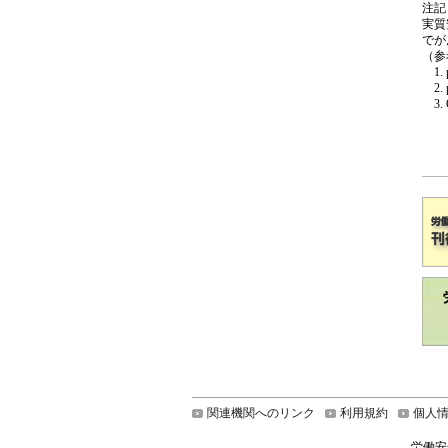
注記
実質
でが
（参
関連機関へのリンク
利用規約
個人
労働安全衛生