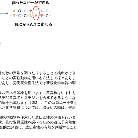
誘発
体の数の異常を調べたりすることで検出ができ
トなどの実験動物を用いる方法まで様々ありま
) であり、労働安全衛生法では新規化学物質の製
サルモネラ菌株を用います。変異株はいずれも
る突然変異でヒスチジンを合成できるようにな
の塊を形成します（図2）。このコロニーを数え
れた化学物質については、取扱いの際は、健康
細胞や動物を使用した遺伝毒性の評価も行いま
験、及び変異原性を調べるための遺伝子突然変
果を総合的に評価し、遺伝毒性の有無を判断すること