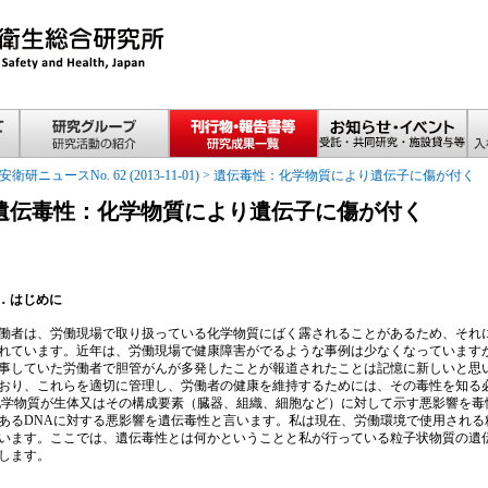
安衛研ニュースNo. 62 (2013-11-01)
>
遺伝毒性：化学物質により遺伝子に傷が付く
遺伝毒性：化学物質により遺伝子に傷が付く
．はじめに
者は、労働現場で取り扱っている化学物質にばく露されることがあるため、それ
れています。近年は、労働現場で健康障害がでるような事例は少なくなっています
事していた労働者で胆管がんが多発したことが報道されたことは記憶に新しいと思
おり、これらを適切に管理し、労働者の健康を維持するためには、その毒性を知る
物質が生体又はその構成要素（臓器、組織、細胞など）に対して示す悪影響を毒
あるDNAに対する悪影響を遺伝毒性と言います。私は現在、労働環境で使用され
います。ここでは、遺伝毒性とは何かということと私が行っている粒子状物質の遺
します。