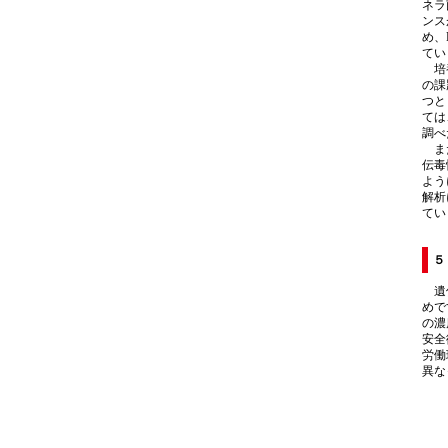
ネラ
ンス
め、
てい
培養
の課
つと
ては
調べ
また
伝毒
よう
解析
てい
５
遺伝
めで
の濃
安全
労働
異な