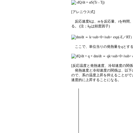
[アレニウス式]
反応速度
k
は、
m
を反応量、
t
を時間
る。 (注；
k
は頻度因子)
0
ここで、単位当りの発熱量を
q
とす
[反応温度と発熱速度、冷却速度の関係
発熱速度と冷却速度の関係は、以下の
ので、系の温度上昇を抑えることがで
速度的に上昇することになる。