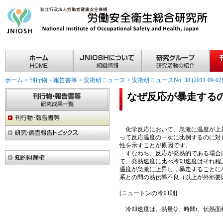
ホーム
>
刊行物・報告書等
>
安衛研ニュース
>
安衛研ニュースNo. 38 (2011-09-02
なぜ反応が暴走する
化学反応において、急激に温度が上昇
って反応温度の一次に比例するのに対
性を示すことが原因です。
すなわち、反応が発熱的である場合に
て、発熱速度に比べ冷却速度はそれ程
温度が急激に上昇し，暴走することに
系との間の熱伝導不良（以上が外部要
[ニュートンの冷却則]
冷却速度は、熱量
Q
、時間
t
、伝熱面