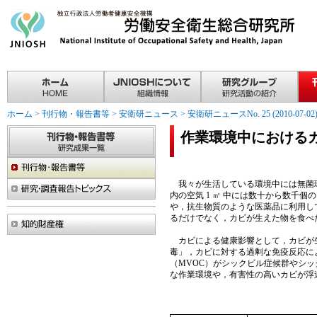
ホーム
>
刊行物・報告書等
>
安衛研ニュース
>
安衛研ニュースNo. 25 (2010-07-02
作業環境中における
我々が生活している環境中には無菌環
内の空気 1 ㎥ 中には数十から数千
や，抗生物質のような医薬品に利用し
るだけでなく，カビが生えた物を食べ
カビによる健康影響として，カビが生
毒」，カビに対する過剰な免疫反応に
（MVOC）がシックビル症候群やシ
な作業環境や，有害性の高いカビが浮