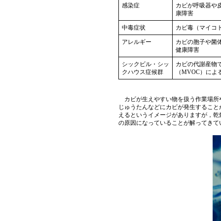
感染症
カビが呼吸器や
康障害
中毒症状
カビ毒（マイコ
アレルギー
カビの胞子や菌
健康障害
シックビル・シッ
カビの代謝産物
クハウス症候群
（MVOC）によ
カビが生えやすい物を扱う作業場所や
じゅうたんなどにカビが発生すること
えるというイメージがありますが，乾
の原因になっていることが解ってきて