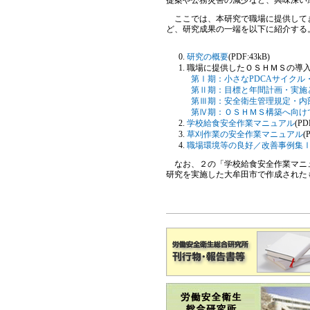
提案や公務災害の減少など、興味深い
ここでは、本研究で職場に提供してき
ど、研究成果の一端を以下に紹介する
研究の概要
(PDF:43kB)
職場に提供したＯＳＨＭＳの導
第Ⅰ期：小さなPDCAサイク
第Ⅱ期：目標と年間計画・実施
第Ⅲ期：安全衛生管理規定・内
第Ⅳ期：ＯＳＨＭＳ構築へ向け
学校給食安全作業マニュアル
(PD
草刈作業の安全作業マニュアル
(
職場環境等の良好／改善事例集
なお、２の「学校給食安全作業マニュ
研究を実施した大牟田市で作成された