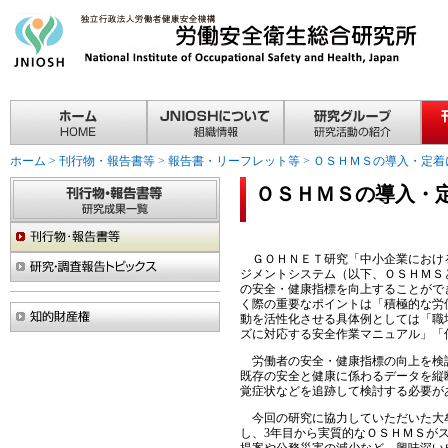
ホーム
>
刊行物・報告書等
>
報告書・リーフレット等
>
ＯＳＨＭＳの導入・定着
ＯＳＨＭＳの導入・
ＧＯＨＮＥＴ研究「中小企業における
ジメントシステム（以下、ＯＳＨＭＳ
の安全・健康指標を向上することがで
く際の重要なポイントは「積極的な労
動を活性化させる具体例としては「職
ズに対応する安全作業マニュアル」「
労働者の安全・健康指標の向上を検証
既存の安全と健康に係わるデータを縦
覚症状などを追跡して検討する必要が
今回の研究に協力していただいた大牟
し、3年目から実質的なＯＳＨＭＳが