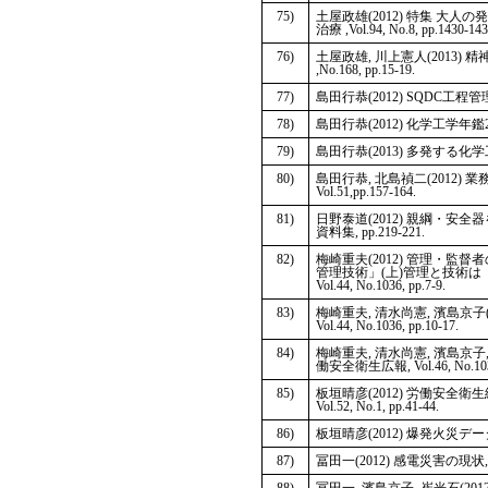
75)
土屋政雄(2012) 特集 大
治療 ,Vol.94, No.8, pp.1430-143
76)
土屋政雄, 川上憲人(2013
,No.168, pp.15-19.
77)
島田行恭(2012) SQDC工程管
78)
島田行恭(2012) 化学工学年鑑20
79)
島田行恭(2013) 多発する化学
80)
島田行恭, 北島禎二(2012
Vol.51,pp.157-164.
81)
日野泰道(2012) 親綱・安
資料集, pp.219-221.
82)
梅崎重夫(2012) 管理・
管理技術」(上)管理と技術は
Vol.44, No.1036, pp.7-9.
83)
梅崎重夫, 清水尚憲, 濱島京子
Vol.44, No.1036, pp.10-17.
84)
梅崎重夫, 清水尚憲, 濱島京子
働安全衛生広報, Vol.46, No.1037,
85)
板垣晴彦(2012) 労働安全
Vol.52, No.1, pp.41-44.
86)
板垣晴彦(2012) 爆発火災データベ
87)
冨田一(2012) 感電災害の現状, 