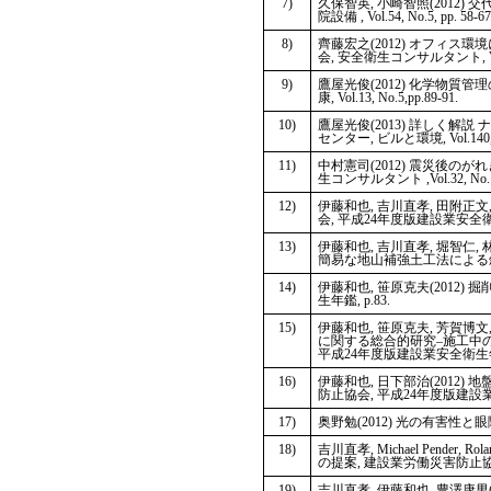
7)
久保智英, 小崎智照(2012
院設備 , Vol.54, No.5, pp. 58-67
8)
齊藤宏之(2012) オフィ
会, 安全衛生コンサルタント, Vol.32
9)
鷹屋光俊(2012) 化学物質
康, Vol.13, No.5,pp.89-91.
10)
鷹屋光俊(2013) 詳しく
センター, ビルと環境, Vol.140, p
11)
中村憲司(2012) 震災後
生コンサルタント ,Vol.32, No.104
12)
伊藤和也, 吉川直孝, 田附正
会, 平成24年度版建設業安全衛生年
13)
伊藤和也, 吉川直孝, 堀智仁,
簡易な地山補強土工法による斜面
14)
伊藤和也, 笹原克夫(2012
生年鑑, p.83.
15)
伊藤和也, 笹原克夫, 芳賀博文
に関する総合的研究–施工中
平成24年度版建設業安全衛生年鑑,
16)
伊藤和也, 日下部治(201
防止協会, 平成24年度版建設業安
17)
奥野勉(2012) 光の有害性と眼障害
18)
吉川直孝, Michael Pend
の提案, 建設業労働災害防止協会
19)
吉川直孝, 伊藤和也, 豊澤康