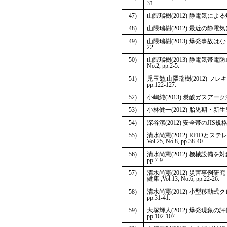
31.
47)
山隈瑞樹(2012) 静電気による爆発
48)
山隈瑞樹(2012) 最近の静電気によ
49)
山隈瑞樹(2013) 爆発事故はなぜ
22.
50)
山隈瑞樹(2013) 静電気帯電
No.2, pp.2-5.
51)
児玉勉,山隈瑞樹(2012) フレ
pp.122-127.
52)
小嶋純(2013) 炭酸ガスアー
53)
小林健一(2012) 胎児期・新生
54)
深谷潔(2012) 安全帯のJIS規格
55)
清水尚憲(2012) RFID
Vol.25, No.8, pp.38-40.
56)
清水尚憲(2012) 機械設備を
pp.7-9.
57)
清水尚憲(2012) 災害事例研
健康 ,Vol.13, No.6, pp.22-26.
58)
清水尚憲(2012) 小型移動
pp.31-41.
59)
大塚輝人(2012) 爆発現象の評価・予測手法,
pp.102-107.