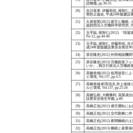
設物価, pp.30-35.
20)
吉川直孝, 伊藤和也, 堀智仁
害防止協会, 平成24年版建設業安
21)
久保智英(2012) 疲労と睡
益財団法人労働科学研究所, 労働の科学, 
22)
玉手聡, 堀智仁(2012) 「
No.12, pp.44-49.
23)
玉手聡, 堀智仁, 伊藤和也,
成24年度版建設業安全衛生年鑑, 
24)
原谷隆史(2012) 外部相談機関等に
25)
原谷隆史(2013) 労働政
いか」, 独立行政法人労働政策研究・研修機
26)
高橋幸雄(2012) 低周波音
と環境, Vol.137, pp.4-5.
27)
高橋幸雄,町田信夫,井上保雄 
ルと環境, Vol.137, pp.25-26.
28)
高橋弘樹, 大幢勝利, 高梨成
設業安全衛生年鑑, p.80.
29)
高橋正也(2012) 過労運転におけ
30)
高橋正也(2012) 交代勤務に伴う
31)
高橋正也(2012) 夜間睡眠の上質
32)
高橋正也(2013) 睡眠と産業保健, 株式会