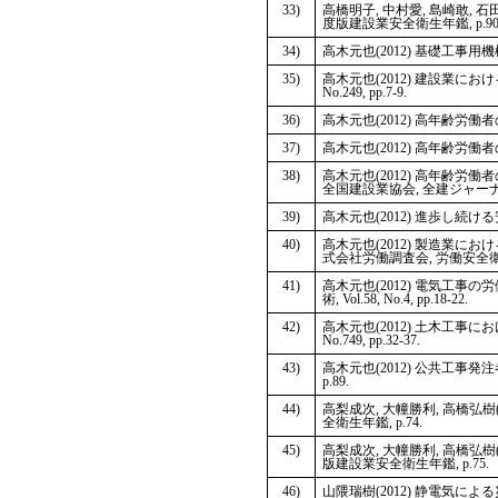
33)
高橋明子, 中村愛, 島崎敢, 
度版建設業安全衛生年鑑, p.90
34)
高木元也(2012) 基礎工事用機械
35)
高木元也(2012) 建設業に
No.249, pp.7-9.
36)
高木元也(2012) 高年齢労働者の安
37)
高木元也(2012) 高年齢労働者の安
38)
高木元也(2012) 高年齢
全国建設業協会, 全建ジャーナル, Vol.
39)
高木元也(2012) 進歩し続ける安
40)
高木元也(2012) 製造業
式会社労働調査会, 労働安全衛生広報, V
41)
高木元也(2012) 電気工
術, Vol.58, No.4, pp.18-22.
42)
高木元也(2012) 土木工事
No.749, pp.32-37.
43)
高木元也(2012) 公共工事
p.89.
44)
高梨成次, 大幢勝利, 高橋弘
全衛生年鑑, p.74.
45)
高梨成次, 大幢勝利, 高橋弘
版建設業安全衛生年鑑, p.75.
46)
山隈瑞樹(2012) 静電気による