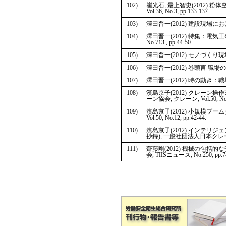
102)
崔光石, 最上智史(2012)
Vol.36, No.3, pp.133-137.
103)
澤田晋一(2012) 建設現場におけ
104)
澤田晋一(2012) 特集：電気
No.713 , pp.44-50.
105)
澤田晋一(2012) モノづくり現場で
106)
澤田晋一(2012) 巻頭言 職
107)
澤田晋一(2012) 時の動き：職
108)
濱島京子(2012) クレー
ーン協会, クレーン, Vol.50, No.11
109)
濱島京子(2012) 小規模ブ
Vol.50, No.12, pp.42-44.
110)
濱島京子(2012) インテ
抄録), 一般社団法人日本クレーン協会, 
111)
齋藤剛(2012) 機械の包
会, TIISニュース, No.250, pp.7-