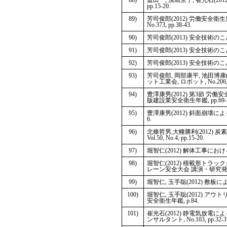
88)
冨田一, 濱島京子, 崔光石(20
pp.15-20.
89)
芳司俊郎(2012) 労働安全
No.373, pp.38-43.
90)
芳司俊郎(2013) 安全技術のこんな
91)
芳司俊郎(2013) 安全技術のこんな
92)
芳司俊郎(2013) 安全技術のこんな
93)
芳司俊郎, 岡部康平, 池田博
ット工業会, ロボット, No.206, p
94)
豊澤康男(2012) 第3節 
版建設業安全衛生年鑑, pp.69-7
95)
豊澤康男(2012) 斜面崩壊に
6.
96)
北條哲男,大幢勝利(2012)
Vol.50, No.4, pp.15-20.
97)
堀智仁(2012) 解体工事における
98)
堀智仁(2012) 積載形トラ
レーン安全大会 講演・研究発表資料
99)
堀智仁, 玉手聡(2012) 敷板によ
100)
堀智仁, 玉手聡(2012) 
安全衛生年鑑, p.84.
101)
崔光石(2012) 静電気放
ンサルタント, No.103, pp.32-3