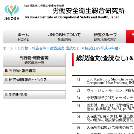
ホーム
>
刊行物・報告書等
>
総説論文(査読なし)＆解説ほか(平成24年度)
総説論文(査読なし)＆
1)
Tord Kjellstrom, Shin-ichi Saw
Occupational Heat Problems, 
2)
ヴィージェ・モーセン, 伊藤弘明(2
3)
小野真理子(2012) カーボンナ
4)
菅野誠一郎(2013) 化学物
協会, 作業環境, Vol.34, pp.70-7
5)
久保田均, 佐々木毅, 甲田茂樹
間の追跡–, 建設業労働災害防止
6)
久保智英(2012) 労働者の疲労を