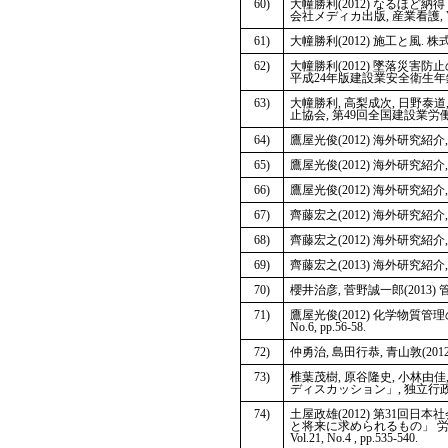
60)
大幢勝利(2012) なるほ
会社メディカ出版, 産業看護, Vol.4,
61)
大幢勝利(2012) 施工と風. 株式会
62)
大幢勝利(2012) 墜落災
平成24年版建設業安全衛生年鑑, 
63)
大幢勝利, 高梨成次, 日野泰
止協会, 第49回全国建設業労働災
64)
鷹屋光俊(2012) 海外研究紹介, 
65)
鷹屋光俊(2012) 海外研究紹介, 
66)
鷹屋光俊(2012) 海外研究紹介, 
67)
齊藤宏之(2012) 海外研究紹介, 
68)
齊藤宏之(2012) 海外研究紹介, 
69)
齊藤宏之(2013) 海外研究紹介, 
70)
櫻井治彦, 菅野誠一郎(2013)
71)
鷹屋光俊(2012) 化学物質管
No.6, pp.56-58.
72)
仲勇治, 島田行恭, 青山敦(201
73)
椎葉茂樹, 原谷隆史, 小林由
ディスカッション」, 独立行政法人労働政
74)
土屋政雄(2012) 第31
と将来に求められるもの」 労
Vol.21, No.4 , pp.535-540.