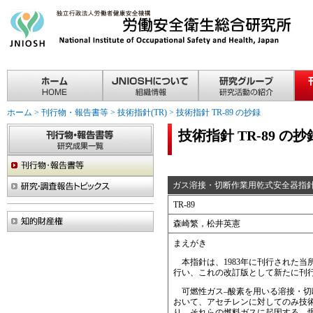
ホーム
>
刊行物・報告書等
>
技術指針(TR)
>
技術指針 TR-89 の抄録
技術指針 TR-89 の抄
ガス溶接・切断作業用乾式安全器指
TR-89
森崎繁，松井英憲
まえがき
本指針は、1983年に刊行された当所技
行い、これの改訂版として新たに刊
可燃性ガス–酸素を用いる溶接・切
おいて、アセチレンに対してのみ技
り、それらの燃料ガスに起因する、