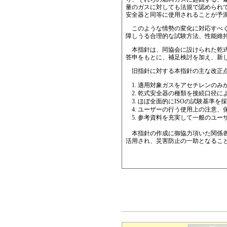
量のガスに対しても法規で認められ
安全器と同等に使用されることが予
このような情勢の変化に対応すべく
障しうる合理的な試験方法、性能維
本指針は、同協会に設けられた乾式
答申をもとに、補足検討を加え、新
旧指針に対する本指針の主な改正点
適用対象ガスをアセチレンのみ
乾式安全器の種類を接続口径に
ほぼ全面的にISOの試験基準を
ユーザーの行う使用上の注意、
参考資料を充実して一般のユー
本指針の作成に御協力項いた関係各
活用され、災害防止の一助となるこ