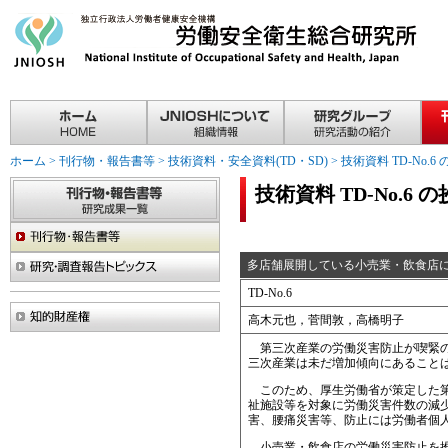
ホーム
>
刊行物・報告書等
>
技術資料・安全資料(TD・SD)
>
技術資料 TD-No.6
技術資料 TD-No.6 
多店舗展開している小売業・飲食店
TD-No.6
高木元也，菅間敦，高橋明子
第三次産業の労働災害防止が喫緊の
三次産業は未だ増加傾向にあること
このため、厚生労働省が策定した第1
祉施設等を対象に労働災害件数の減
害、腰痛災害等、防止には労働者個
小売業・飲食店の労働災害防止を推