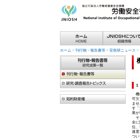
ホーム
>
刊行物・報告書等
>
安衛研ニュース
>
１
機械
可欠
ませ
す「
果が
そこ
全に
位、
速度
つい