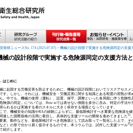
安衛研ニュースNo. 174 (2023-07-07)
>
機械の設計段階で実施する危険源同定の支援
機械の設計段階で実施する危険源同定の支援方法
．はじめに
に起因する労働災害を防止するために、機械の設計段階においてリスクアセスメン
です。しかし、それには、機械安全・労働災害に関する知識とある程度の習熟が求
ん。中でも、機械の使用（運転）、設置、保守、調整といった各局面に伴う危険性
危険源の同定」については、How toでは表せない側面を多分に含み、特定の手法
得られるかは実施する者のスキルに大きく依存する場面となっています。
で、機械安全の知識やRAの経験によらずに、最低限検討すべき重要な危険源を確
1)
関連した国際規格の活用に着目し、具体的な支援ツールの開発を進めてきました
要素、動作などを、最低限検討すべき危険源として読み取って一覧化した上で、そ
2)
など）の形で分かり易く提示するものです。本コラムでは、試作した支援ツール
て紹介します。