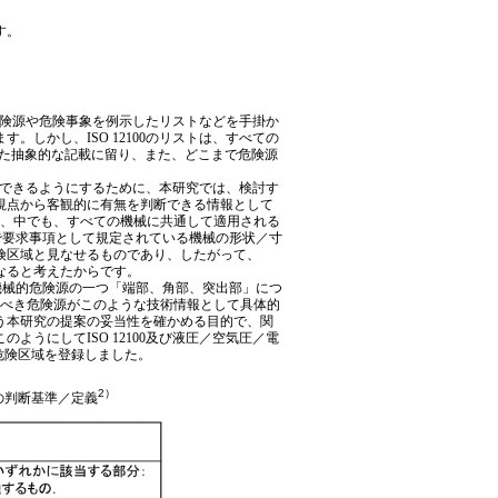
す。
険源や危険事象を例示したリストなどを手掛か
しかし、ISO 12100のリストは、すべての
た抽象的な記載に留り、また、どこまで危険源
できるようにするために、本研究では、検討す
視点から客観的に有無を判断できる情報として
規格、中でも、すべての機械に共通して適用される
で要求事項として規定されている機械の形状／寸
険区域と見なせるものであり、したがって、
なると考えたからです。
った機械的危険源の一つ「端部、角部、突出部」につ
すべき危険源がこのような技術情報として具体的
う本研究の提案の妥当性を確かめる目的で、関
うにしてISO 12100及び液圧／空気圧／電
危険区域を登録しました。
2）
その判断基準／定義