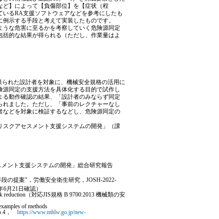
など】によって【負傷部位】を【症状（程
ているRA支援ソフトウェアなどを参考にしたも
に例示する手段と考えて実装したものです。
ような危害に至るかを考察していく危険源同定
包括的な結果が得られる（ただし、作業量はよ
限られた設計者を対象に、機械安全規格の活用に
険源同定の支援方法を具体化する目的で試作し
よる動作確認の結果、「設計者のみならず同定
られました。ただし、「事前のレクチャーなし
者などを対象に検証するなどし、危険源同定の
リスクアセスメント支援システムの開発」（課
スメント支援システムの開発」総合研究報告
案"，労働安全衛生研究，JOSH-2022-
3年6月21日確認）
nt and risk reduction（対応JIS規格 B 9700:2013 機械類の安
 examples of methods
p.4，
https://www.mhlw.go.jp/new-