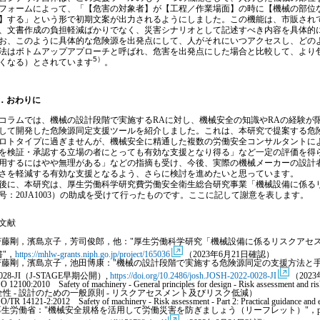
フォームによって、「【危害の対象者】が【工程／作業場面】の時に【機械の部位
】する」という形で初期文案が出力されるようにしました。この機能は、市販され
、文書作成の負担軽減ばかりでなく、災害シナリオとして記述すべき内容を具体的
、このように具体的な危険源を出発点にして、人がそれにいつアクセスし、どの
法はボトムアップアプローチと呼ばれ、危害を出発点にした場合と比較して、より
5）
くなる）とされています
。
．おわりに
ラムでは、機械の設計段階で実施するRAに対し、機械安全の知識やRAの経験が
して開発した危険源同定支援ツールを紹介しました。これは、本研究で提案する危
ロトタイプに過ぎませんが、機械安全に精通した複数の労働安全コンサルタントに
を検証・承認する立場の者にとっても有効な支援となり得る」など一定の評価を得
用するにはやや無理がある」などの指摘も受け、今後、実際の機械メーカーの設計
さを軽減する有効な支援となるよう、さらに検討を進めたいと思っています。
に、本研究は、厚生労働科学研究費労働安全衛生総合研究事業「機械設備に係る
号：20JA1003）の助成を受けて行ったものです。ここに記して謝意を表します。
文献
齋藤剛，濱島京子，芳司俊郎，他："厚生労働科学研究「機械設備に係るリスクアセ
書"，
https://mhlw-grants.niph.go.jp/project/165036
（2023年6月21日確認）
齋藤剛，濱島京子，池田博康："機械の設計段階で実施する危険源同定の支援方法と手段の提
028-JI（J-STAGE早期公開）,
https://doi.org/10.2486/josh.JOSH-2022-0028-JI
（202
SO 12100:2010 Safety of machinery - General principles for design - Risk assessme
全性 - 設計のための一般原則 - リスクアセスメント及びリスク低減）
SO/TR 14121-2:2012 Safety of machinery - Risk assessment - Part 2: Practical guidance and
厚生労働省："機械安全規格を活用して労働災害を防ぎましょう（リーフレット）"，