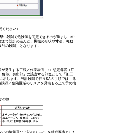
照ください）
早い段階で危険源を同定できるのが望ましいの
度まで設計の進んだ、機械の形状や寸法、可動
設計の段階）となります。
害が発生する工程／作業場面、c）想定危害（症
、角部、突出部」に該当する部位として「加工
2に示します。設計段階で行うRAの手順では「危
危険源／危険区域のリスクを見積もる上で予め検
オの例
どの情報及び上記のa）～c）を構成要素とした