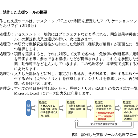
．試作した支援ツールの概要
した支援ツールは、デスクトップPC上での利用を想定したアプリケーションソフ
とおりです（図1参照）：
処理①：アセスメント（一般的にはプロジェクトなどと呼ばれる、同定結果や災害
ル）の新規作成又は選択を行い、次に進みます。
処理②：本研究で機械安全規格から抽出した危険源（種類及び細目）が画面左に一
つ選択します。
処理③：項目を選択すると、それに対応して次章で述べる「危険源の判断基準／定
を評価する際に参照できる指標」などが提示されます。これらを参照しな
素、動作範囲などを入力していきます。この処理③が、本研究で提案する
にあたります。
処理④：入力した部位などに対し、想定される危害、その対象者、発生する工程や
生する過程（災害シナリオ）を作成します。シナリオを作成したら、再び
③、④を繰り返します。
処理⑤：すべての項目を検討し終えたら、災害シナリオがRAまとめ表の形式で一
Microsoft Excel）にデータ出力又は印刷します。
図1 試作した支援ツールの処理フロー