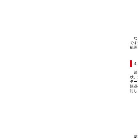
なお
です
範囲
４
続く
状、
テー
険源
討し
災害