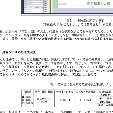
図2 「危険源の同定」画面
2）
（本画面のさらに詳細については参考文献
をご参
、設計段階RAでは、設計の見直しに迫られる事態を少しでも回避するため、より
が、この支援ツールを利用するタイミングとしては、機能設計レビューが可能な程
、速度、重量、かかる電圧などが概ね推定できる段階（いわゆる構想設計又は機能
．災害シナリオの作成支援
処理④では、抽出した機械の部位、要素などに対して、a）危害の対象者、b）危
負傷部位、程度）を定め、災害シナリオを作成します。例として、処理③で「端部
ブル（前面端）」を登録したと仮定し、これに対してa）～c）を入力した場合を表
の同定」の次に「リスクの見積り」を行いますが、上記のa）～c）は、それぞれの
ておくべき（定めておくべき）最低減必要な事項として設定したものです。
表2 危険源に想定する危害等及び災害シナリ
シナリオ自体は、この支援ツールのもう一つの機能として、入力した機械の部位な