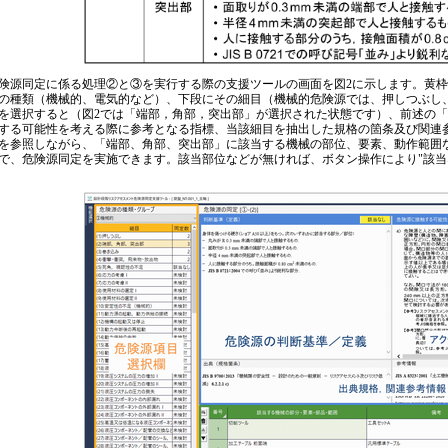
源同定に係る処理②と③を実行する際の支援ツールの画面を図2に示します。黄枠
の種類（機械的、電気的など）、下段にその細目（機械的危険源では、押しつぶし
を選択すると（図2では「端部，角部，突出部」が選択された状態です）、前述の
する可能性を考える際に参考となる指標、当該細目を抽出した規格の箇条及び関連
を参照しながら、「端部、角部、突出部」に該当する機械の部位、要素、動作範囲
で、危険源同定を実施できます。該当部位などが無ければ、ボタン操作により"該当