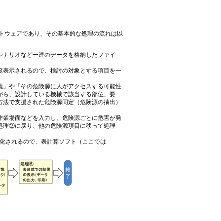
トウェアであり、その基本的な処理の流れは以
シナリオなど一連のデータを格納したファイ
覧表示されるので、検討の対象とする項目を一
義」や「その危険源に人がアクセスする可能性
がら、設計している機械で該当する部位、要
方法で支援された危険源同定（危険源の抽出）
作業場面などを入力し、危険源ごとに危害が発
処理②に戻り、他の危険源項目に移って処理
覧化されるので、表計算ソフト（ここでは