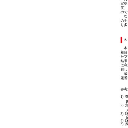
定型
度）
ので
なお
の手
り多
５
本コ
着目
たプ
結果
に利
難し
最後
題番
参考
0
I
I