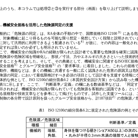
のうち、本コラムでは処理②と③を実行する部分（画面）を取り上げて説明しま
．機械安全規格を活用した危険源同定の支援
3）
的に「危険源の同定」は、RA全体の手順の中で、国際規格ISO 12100
にある危
、対象機械に起こり得るものを可能な限り想定・発想していく段階と説明されています。
4）
に対して汎用的に利用できるよう配慮されている
が故に、その内容は一般化され
定すれば良いのか必ずしも明示されていません。
で、機械安全の知識やRAの経験が限られた設計者でも重要な危険源を確実に認識
危険源や危険区域を明確化し、形状／寸法、力やエネルギの大きさといった技術的
することを考えました。そして、その典拠として、機械安全に関連するISO/IEC
5）
5）
安全規格
とグループ安全規格
の「要求事項」に着目しました。これらの規格
動作、機能などは、多くの機械に共通する一般に広く認識された危害の原因又は危
険源の同定」において最低限検討すべき必須の項目として設計者を支援する情報に
的な例として、ISO 12100の細分箇条6.2（本質的安全設計方策）から読み取
表1に示します。ここで、「判断基準／定義」の欄にある数値基準などは、「同定
示されれば、機械安全の知識が限られていても危険源を客観的に認識できる」とい
る規格類や技術文章などを参考にして掲げたものです。試作した支援ツールには、このよ
2）
制御の各分野で設計原則を扱ったグループ安全規格から、計187項目
の危険源／
表1 ISO 12100の細分箇条6.2に規定された危険源の例と