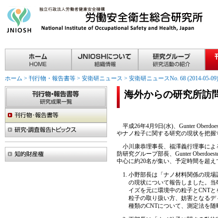
ホーム
>
刊行物・報告書等
>
安衛研ニュース
>
安衛研ニュースNo. 68 (2014-05-09
海外からの研究所訪
平成26年4月9日(水)、Gunter 
やナノ粒子に関する研究の現状を把握
小川康恭理事長、福澤義行理事による
防研究グループ部長、Gunter Obe
中心に約20名が集い、予定時間を超
小野部長は「ナノ材料関係の現場
の現状について報告しました。当
イズを元に環境中の粒子とCNTと
粒子の取り扱い方、妨害となるデ
種類のCNTについて、測定法を