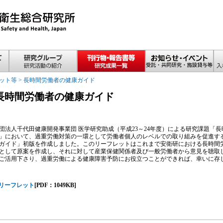
ット等
>
長時間労働者の健康ガイド
長時間労働者の健康ガイド
法人千代田健康開発事業団 医学研究助成（平成23～24年度）による研究課題「
」において、過重労働対策の一環として労働者個人のレベルでの取り組みを促進す
ガイド」初版を作成しました。このリーフレットはこれまで安衛研における長時間
として原案を作成し、それに対して産業保健関係者及び一般労働者から意見を聴取
ご活用下さり、過重労働による健康障害予防にお役立つことができれば、幸いに存
リーフレット
[PDF：1049KB]