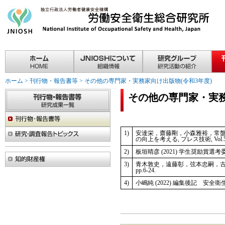
ホーム
>
刊行物・報告書等
>
その他の専門家・実務家向け出版物(令和3年度)
その他の専門家・実務
1)
安達栄，齋藤剛，小森雅裕，常盤剛
の向上を考える, プレス技術, Vol.59, N
2)
板垣晴彦 (2021) 学生奨励賞選考委員
3)
青木敦史，遠藤彰，弦本忠嗣，古田圭司
pp.6-24.
4)
小嶋純 (2022) 編集後記 安全衛生コンサ