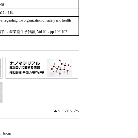
8.
5-119.
 regarding the organization of safety and health
学雑誌, Vol.62，pp.192-197.
 Japan.