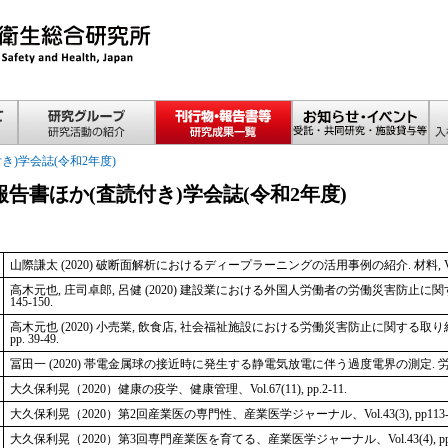
き)学会誌(令和2年度)
報告書ほか(査読付き)学会誌(令和2年度)
山際謙太 (2020) 破断面解析におけるディープラーニングの活用事例の紹介. 材料, Vol.69, No
高木元也, 庄司卓郎, 呂健 (2020) 建設業における外国人労働者の労働災害防止に関する研究.
145-150.
高木元也 (2020) 小売業, 飲食店, 社会福祉施設における労働災害防止に関する取り組み事
pp. 39-49.
冨田一 (2020) 帯電金属球の接近時に発生する静電気放電に伴う過度電界の測定. 労働安全衛生研究
大久保利晃（2020）健康の疫学、健康管理、Vol.67(11), pp.2-11.
大久保利晃（2020）第2回産業医の専門性、産業医学ジャーナル、Vol.43(3), pp113-1
大久保利晃（2020）第3回専門産業医を育てる、産業医学ジャーナル、Vol.43(4), pp10