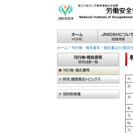
ホーム
>
刊行物・報告書等
>
報告書ほか(査読付
1)
2)
3)
4)
5)
6)
7)