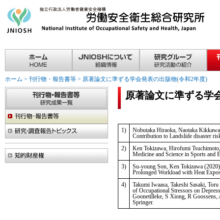
ホーム
>
刊行物・報告書等
>
原著論文に準ずる学会発表の出版物(令和2年度)
原著論文に準ずる学会
1)
Nobutaka Hiraoka, Naotaka Kikkawa a
Contribution to Landslide disaster r
2)
Ken Tokizawa, Hirofumi Tsuchimoto, 
Medicine and Science in Sports and E
3)
Su-young Son, Ken Tokizawa (2020) E
Prolonged Workload with Heat Exposu
4)
Takumi Iwaasa, Takeshi Sasaki, Tor
of Occupational Stressors on Depre
Goonetilleke, S Xiong, R Goossens, 
Springer.