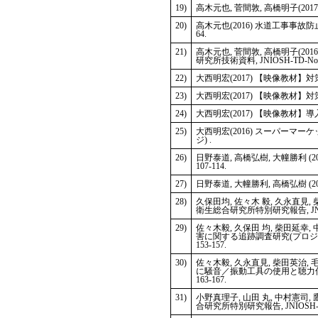
19)
高木元也, 菅間敦, 高橋明子(20
20)
高木元也(2016) 水道工事事故防
64.
21)
高木元也, 菅間敦, 高橋明子(
研究所技術資料, JNIOSH-TD-No. 6,
22)
大西明宏(2017) 【映像教材】対
23)
大西明宏(2017) 【映像教材】
24)
大西明宏(2017) 【映像教材】
25)
大西明宏(2016) スーパーマ
ジ) .
26)
日野泰道, 高橋弘樹, 大幢勝利 (20
107-114.
27)
日野泰道, 大幢勝利, 高橋弘樹 (201
28)
久保田均, 佐々木 毅, 久永直見
衛生総合研究所特別研究報告, JNIOSH-SR
29)
佐々木毅, 久保田 均, 柴田延幸
害に関する追跡調査研究(プロジェクト研
153-157.
30)
佐々木毅, 久永直見, 柴田英治,
に騒音／振動工具の使用と聴力低下の自
163-167.
31)
小野真理子, 山田 丸, 中村憲司
合研究所特別研究報告, JNIOSH-SRR-No