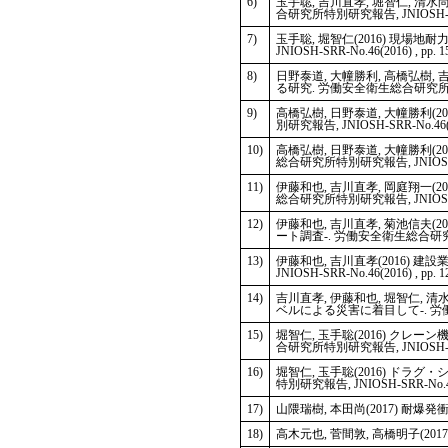
6)
玉手聡, 吉川直孝, 堀智仁, 清
合研究所特別研究報告, JNIOSH-SRR-No
7)
玉手聡, 堀智仁(2016) 現
JNIOSH-SRR-No.46(2016) , pp. 15
8)
日野泰道, 大幢勝利, 高橋弘樹,
る研究. 労働安全衛生総合研究所特別研究報告
9)
高橋弘樹, 日野泰道, 大幢勝利
別研究報告, JNIOSH-SRR-No.46(201
10)
高橋弘樹, 日野泰道, 大幢勝利
総合研究所特別研究報告, JNIOSH-SRR-
11)
伊藤和也, 吉川直孝, 岡庭翔一
総合研究所特別研究報告, JNIOSH-SRR-N
12)
伊藤和也, 吉川直孝, 菊池信夫
ート調査-. 労働安全衛生総合研究所特別研究
13)
伊藤和也, 吉川直孝(2016)
JNIOSH-SRR-No.46(2016) , pp. 1
14)
吉川直孝, 伊藤和也, 堀智仁, 
ベルによる災害に着目して-. 労働安全衛生
15)
堀智仁, 玉手聡(2016) ク
合研究所特別研究報告, JNIOSH-SRR-No
16)
堀智仁, 玉手聡(2016) ド
特別研究報告, JNIOSH-SRR-No.46(20
17)
山隈瑞樹, 本田尚(2017) 耐爆発衝撃
18)
高木元也, 菅間敦, 高橋明子(20