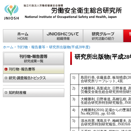
ホーム
>
刊行物・報告書等
>
研究所出版物(平成28年度)
研究所出版物(平成28
1)
島田行恭, 佐藤嘉彦, 板垣晴彦
合研究所リーフレット, 4頁.
2)
大幢勝利, 高梨成次, 日野泰道,
労働安全衛生総合研究所特別研究報告, JNI
3)
大幢勝利, 日野泰道, 高橋弘樹
生総合研究所特別研究報告, JNIOSH-SRR
4)
大幢勝利(2016) 足場からの墜
No.46(2016) , pp. 63-68.
5)
清水尚憲, 濱島京子, 梅崎重夫
合研究所特別研究報告, JNIOSH-SRR-No