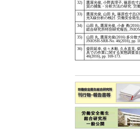
32)
鷹屋光俊, 小野真理子, 篠原也寸
質の捕集・分析方法の研究. 労働安全衛生総
33)
鷹屋光俊, 山田 丸, 篠原也寸
光X線分析の検討. 労働安全衛生総合研究所特
34)
山田 丸, 鷹屋光俊, 小倉 勇
総合研究所特別研究報告, JNIOSH-SRR-N
35)
山田 丸, 鷹屋光俊(2016)
JNIOSH-SRR-No. 46(2016), pp. 1
36)
柴田延幸, 佐々木毅, 久永直見, 
具での作業に関する実態調査並びに
46(2016), pp. 169-173.