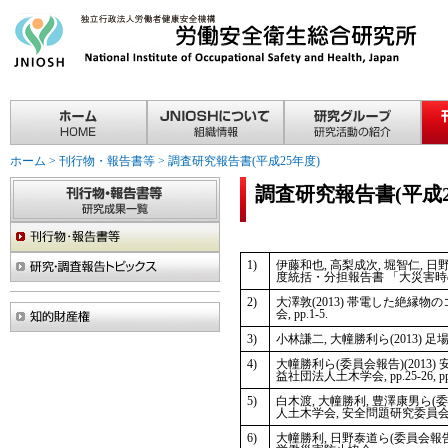
ホーム
>
刊行物・報告書等
>
調査研究報告書(平成25年度)
調査研究報告書(平成2
1)
伊藤和也, 高梨成次, 堀智仁, 日
度統括・分担報告書 「大災害
2)
大澤敦(2013) 帯電した絶縁
会, pp.1-5.
3)
小林謙二, 大幢勝利ら(2013
4)
大幢勝利ら(委員会報告)(201
益社団法人土木学会, pp.25-26, pp.
5)
白木渡, 大幢勝利, 豊澤康男ら
人土木学会, 安全問題研究委員
6)
大幢勝利, 日野泰道ら(委員会報