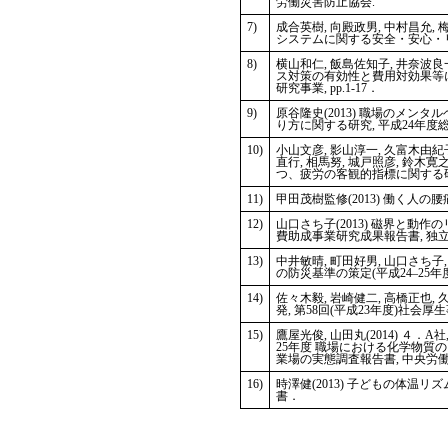
労働災害防止協会.
7)
成合英樹, 向殿政男, 中村昌允,
システムに関する安全・安心・リ
8)
横山和仁, 飯島佐知子, 井奈波良一
ス対策の有効性と費用対効果等に
研究事業, pp.1-17．
9)
原谷隆史(2013) 職場のメ
り方に関する研究, 平成24年度総
10)
小山文彦, 影山淳一, 久富木由紀子
直行, 相馬努, 城戸照彦, 鈴木
つ、疲労の客観的指標に関する研究
11)
甲田茂樹監修(2013) 働く人の
12)
山口さち子(2013) 磁界と動
費助成事業研究成果報告書, 独
13)
中井敏晴, 町田好男, 山口さち子
の防災基準の策定(平成24–25
14)
佐々木毅, 岩崎健二, 高橋正也,
発, 第58回(平成23年度)社会厚
15)
鷹屋光俊, 山田丸(2014) ４
25年度 職場における化学物質
業場の実態調査報告書, 中央労働災害
16)
時澤健(2013) 子どもの体温
書．