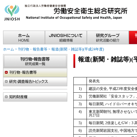
ホーム
>
刊行物・報告書等
>
報道(新聞・雑誌等)(平成24年度)
報道(新聞・雑誌等)(平
発表先
1)
建設の安全, 平成23年度安全優
2)
労働新聞社「安全スタッフ」,
3)
毎日新聞, ハイドロパーオキサ
4)
東京新聞朝刊, 無理させないで
月27日
5)
毎日新聞, 2倍楽しむGW：3 
6)
読売新聞岩国支社, 中国地方