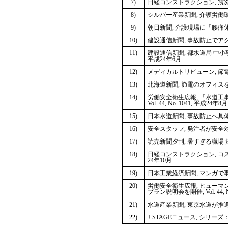
7)
日経コンストラクション, 震災復
8)
シルバー産業新聞, 介護労働環
9)
朝日新聞, 介護現場に「腰痛休暇
10)
建設通信新聞, 事故防止でア
11)
建設通信新聞, 都水道局 中
平成24年6月
12)
メディカルトリビューン, 節電
13)
北海道新聞, 節電のオフィスを
14)
労働安全衛生広報, 「水道工
Vol. 44, No. 1041, 平成24年8月
15)
日本水道新聞, 事故防止へ具体
16)
安全スタッフ, 発注者が安全対策
17)
読売新聞夕刊, 暑すぎる職場 
18)
日経コンストラクション, コス
24年10月
19)
日本工業経済新聞, マンガで事
20)
労働安全衛生広報, ヒュー
プラン説明会を開催, Vol. 44, N
21)
水道産業新聞, 東京水道が推進
22)
J-STAGEニュース, シリーズ：